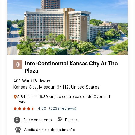
InterContinental Kansas City At The
Plaza
401 Ward Parkway
Kansas City, Missouri 64112, United States
5.84 milhas (9.39 km) do centro da cidade Overland
Park
4.00
(3239 reviews)
Estacionamento
Piscina
Aceita animais de estimação