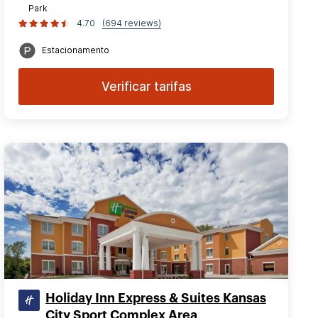
Park
4.70
(694 reviews)
Estacionamento
Verificar tarifas
Holiday Inn Express & Suites Kansas
City Sport Complex Area