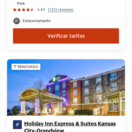
Park
4.40
(1312 reviews)
Estacionamento
Verificar tarifas
RENOVADO
Holiday Inn Express & Suites Kansas
City-Grandview