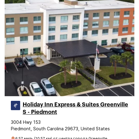
Holiday Inn Express & Suites Greenville
S - Piedmont
3004 Hwy 153
Piedmont, South Carolina 29673, United States
6.57 миль (10.57 км) от центра города Greenville