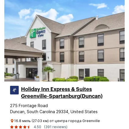
Holiday Inn Express & Suites
Greenville-Spartanburg(Duncan)
275 Frontage Road
Duncan, South Carolina 29334, United States
16.8 миль (27.03 км) от центра города Greenville
4.50
(391 reviews)