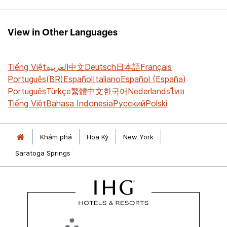
View in Other Languages
Tiếng Việt
العربية
中文
Deutsch
日本語
Français
Português(BR)
Español
Italiano
Español (España)
Português
Türkçe
繁體中文
한국어
Nederlands
ไทย
Tiếng Việt
Bahasa Indonesia
Русский
Polski
Khám phá
Hoa Kỳ
New York
Saratoga Springs