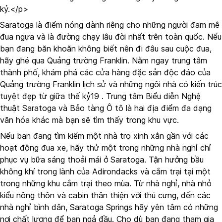
kỷ.</p>
Saratoga là điểm nóng dành riêng cho những người đam mê
đua ngựa và là đường chạy lâu đời nhất trên toàn quốc. Nếu
bạn đang băn khoăn không biết nên đi đâu sau cuộc đua,
hãy ghé qua Quảng trường Franklin. Nằm ngay trung tâm
thành phố, khám phá các cửa hàng đặc sản độc đáo của
Quảng trường Franklin lịch sử và những ngôi nhà có kiến trúc
tuyệt đẹp từ giữa thế kỷ19 . Trung tâm Biểu diễn Nghệ
thuật Saratoga và Bảo tàng Ô tô là hai địa điểm đa dạng
văn hóa khác mà bạn sẽ tìm thấy trong khu vực.
Nếu bạn đang tìm kiếm một nhà trọ xinh xắn gần với các
hoạt động đua xe, hãy thử một trong những nhà nghỉ chỉ
phục vụ bữa sáng thoải mái ở Saratoga. Tận hưởng bầu
không khí trong lành của Adirondacks và cắm trại tại một
trong những khu cắm trại theo mùa. Từ nhà nghỉ, nhà nhỏ
kiểu nông thôn và cabin thân thiện với thú cưng, đến các
nhà nghỉ bình dân, Saratoga Springs hãy yên tâm có những
nơi chất lượng để bạn ngả đầu. Cho dù bạn đang tham gia