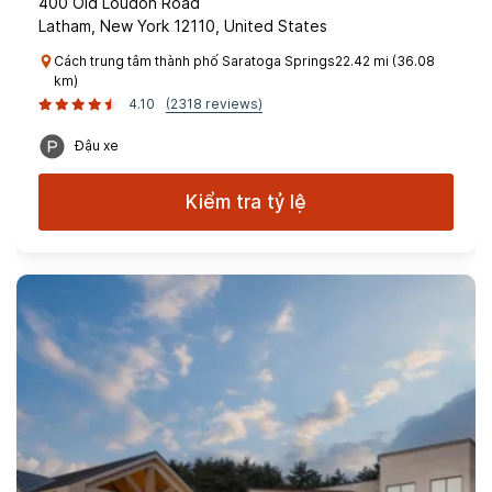
400 Old Loudon Road
Latham, New York 12110, United States
Cách trung tâm thành phố Saratoga Springs22.42 mi (36.08
km)
4.10
(2318 reviews)
Đậu xe
Kiểm tra tỷ lệ