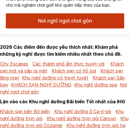
cho trải nghiệm chơi golf khó quên tiếp theo của bạn.
Nơi nghỉ ngơi chơi gôn
2026 Các điểm đến được yêu thích nhất: Khám phá
những kỳ nghỉ được tìm kiếm nhiều nhất theo chủ đề.
City Escapes
Các thành phố ẩm thực tuyệt vời
Khách
sạn mới và sắp ra mắt
Khách sạn có hồ bơi
Khách sạn
lãng mạn
Khu nghỉ dưỡng có trượt tuyết
Khách sạn Sân
bay
KHÁCH SẠN NGHỈ DƯỠNG
Khu nghỉ dưỡng spa
Nơi
nghỉ ngơi chơi gôn
Lặn vào các Khu nghỉ dưỡng Bãi biển Tốt nhất của IHG
Khách sạn bên Bờ biển
Khu nghỉ dưỡng ở Ca-ri-bê
Khu
nghỉ dưỡng trọn gói
Khu nghỉ dưỡng trọn gói Cancun
Khu
nghỉ dưỡng trọn gói Cozumel
Khu nghỉ dưỡng trọn gói tại