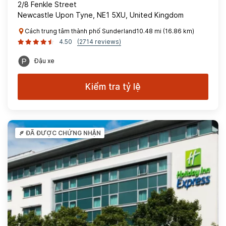
2/8 Fenkle Street
Newcastle Upon Tyne, NE1 5XU, United Kingdom
Cách trung tâm thành phố Sunderland10.48 mi (16.86 km)
4.50
(2714 reviews)
Đậu xe
Kiểm tra tỷ lệ
ĐÃ ĐƯỢC CHỨNG NHẬN