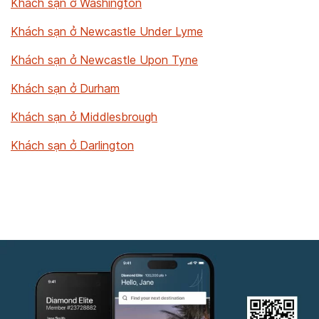
Khách sạn ở Washington
Khách sạn ở Newcastle Under Lyme
Khách sạn ở Newcastle Upon Tyne
Khách sạn ở Durham
Khách sạn ở Middlesbrough
Khách sạn ở Darlington