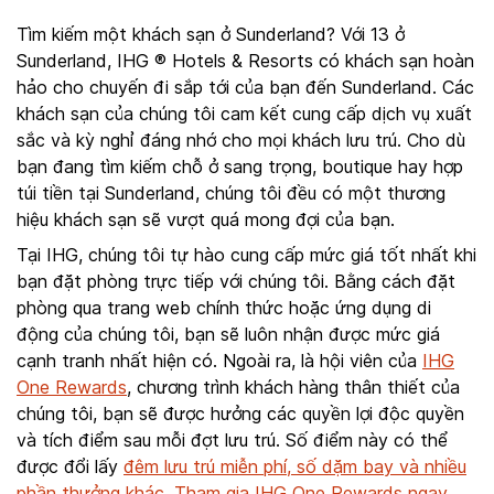
Tìm kiếm một khách sạn ở Sunderland? Với 13 ở
Sunderland, IHG ® Hotels & Resorts có khách sạn hoàn
hảo cho chuyến đi sắp tới của bạn đến Sunderland. Các
khách sạn của chúng tôi cam kết cung cấp dịch vụ xuất
sắc và kỳ nghỉ đáng nhớ cho mọi khách lưu trú. Cho dù
bạn đang tìm kiếm chỗ ở sang trọng, boutique hay hợp
túi tiền tại Sunderland, chúng tôi đều có một thương
hiệu khách sạn sẽ vượt quá mong đợi của bạn.
Tại IHG, chúng tôi tự hào cung cấp mức giá tốt nhất khi
bạn đặt phòng trực tiếp với chúng tôi. Bằng cách đặt
phòng qua trang web chính thức hoặc ứng dụng di
động của chúng tôi, bạn sẽ luôn nhận được mức giá
cạnh tranh nhất hiện có. Ngoài ra, là hội viên của
IHG
One Rewards
, chương trình khách hàng thân thiết của
chúng tôi, bạn sẽ được hưởng các quyền lợi độc quyền
và tích điểm sau mỗi đợt lưu trú. Số điểm này có thể
được đổi lấy
đêm lưu trú miễn phí, số dặm bay và nhiều
phần thưởng khác
.
Tham gia IHG One Rewards ngay