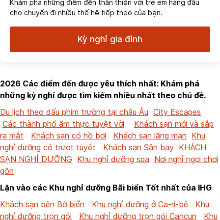
Khám phá những điểm đến thân thiện với trẻ em hàng đầu
cho chuyến đi nhiều thế hệ tiếp theo của bạn.
Kỳ nghỉ gia đình
2026 Các điểm đến được yêu thích nhất: Khám phá
những kỳ nghỉ được tìm kiếm nhiều nhất theo chủ đề.
Du lịch theo dấu phim trường tại châu Âu
City Escapes
Các thành phố ẩm thực tuyệt vời
Khách sạn mới và sắp
ra mắt
Khách sạn có hồ bơi
Khách sạn lãng mạn
Khu
nghỉ dưỡng có trượt tuyết
Khách sạn Sân bay
KHÁCH
SẠN NGHỈ DƯỠNG
Khu nghỉ dưỡng spa
Nơi nghỉ ngơi chơi
gôn
Lặn vào các Khu nghỉ dưỡng Bãi biển Tốt nhất của IHG
Khách sạn bên Bờ biển
Khu nghỉ dưỡng ở Ca-ri-bê
Khu
nghỉ dưỡng trọn gói
Khu nghỉ dưỡng trọn gói Cancun
Khu