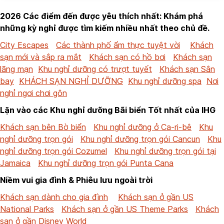
2026 Các điểm đến được yêu thích nhất: Khám phá
những kỳ nghỉ được tìm kiếm nhiều nhất theo chủ đề.
City Escapes
Các thành phố ẩm thực tuyệt vời
Khách
sạn mới và sắp ra mắt
Khách sạn có hồ bơi
Khách sạn
lãng mạn
Khu nghỉ dưỡng có trượt tuyết
Khách sạn Sân
bay
KHÁCH SẠN NGHỈ DƯỠNG
Khu nghỉ dưỡng spa
Nơi
nghỉ ngơi chơi gôn
Lặn vào các Khu nghỉ dưỡng Bãi biển Tốt nhất của IHG
Khách sạn bên Bờ biển
Khu nghỉ dưỡng ở Ca-ri-bê
Khu
nghỉ dưỡng trọn gói
Khu nghỉ dưỡng trọn gói Cancun
Khu
nghỉ dưỡng trọn gói Cozumel
Khu nghỉ dưỡng trọn gói tại
Jamaica
Khu nghỉ dưỡng trọn gói Punta Cana
Niềm vui gia đình & Phiêu lưu ngoài trời
Khách sạn dành cho gia đình
Khách sạn ở gần US
National Parks
Khách sạn ở gần US Theme Parks
Khách
sạn ở gần Disney World