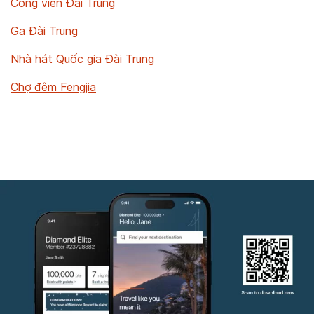
Công viên Đài Trung
Ga Đài Trung
Nhà hát Quốc gia Đài Trung
Chợ đêm Fengjia