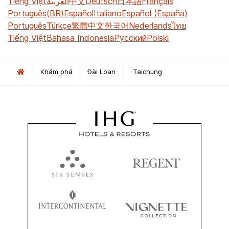
Tiếng Việt
العربية
中文
Deutsch
日本語
Français
Português(BR)
Español
Italiano
Español (España)
Português
Türkçe
繁體中文
한국어
Nederlands
ไทย
Tiếng Việt
Bahasa Indonesia
Русский
Polski
Khám phá
Đài Loan
Taichung