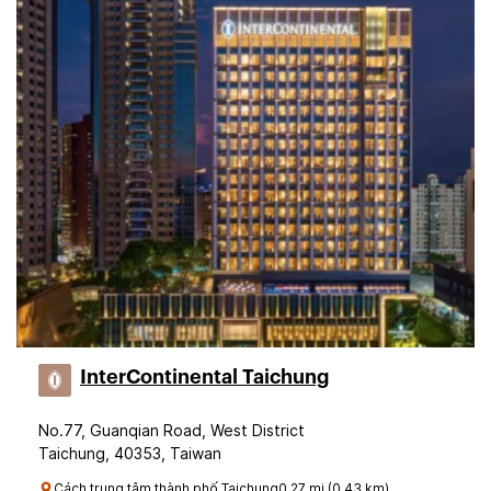
InterContinental Taichung
No.77, Guanqian Road, West District
Taichung, 40353, Taiwan
Cách trung tâm thành phố Taichung0.27 mi (0.43 km)