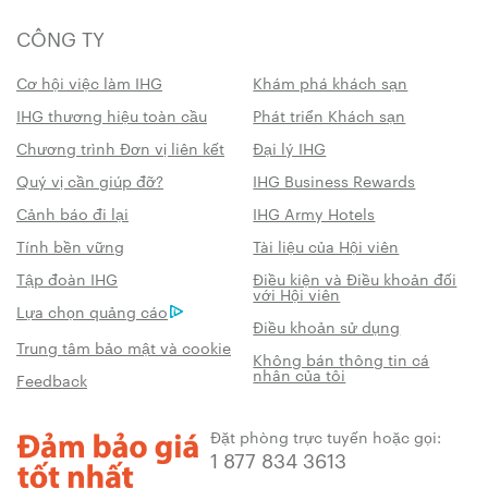
CÔNG TY
Cơ hội việc làm IHG
Khám phá khách sạn
IHG thương hiệu toàn cầu
Phát triển Khách sạn
Chương trình Đơn vị liên kết
Đại lý IHG
Quý vị cần giúp đỡ?
IHG Business Rewards
Cảnh báo đi lại
IHG Army Hotels
Tính bền vững
Tài liệu của Hội viên
Tập đoàn IHG
Điều kiện và Điều khoản đối
với Hội viên
Lựa chọn quảng cáo
Điều khoản sử dụng
Trung tâm bảo mật và cookie
Không bán thông tin cá
nhân của tôi
Feedback
Đặt phòng trực tuyến hoặc gọi:
1 877 834 3613