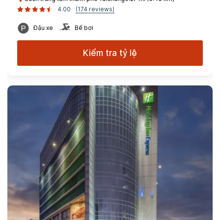
4.00
(174 reviews)
Đậu xe
Bể bơi
Kiểm tra tỷ lệ