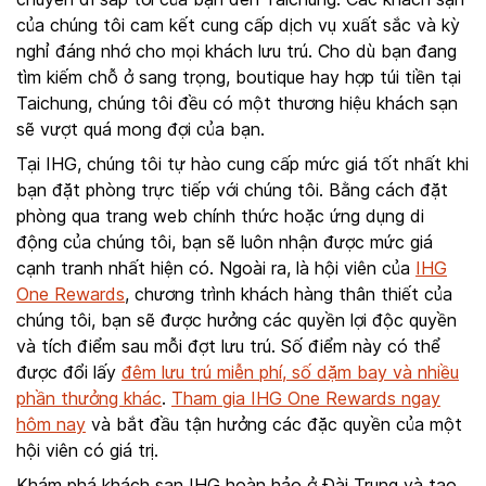
của chúng tôi cam kết cung cấp dịch vụ xuất sắc và kỳ
nghỉ đáng nhớ cho mọi khách lưu trú. Cho dù bạn đang
tìm kiếm chỗ ở sang trọng, boutique hay hợp túi tiền tại
Taichung, chúng tôi đều có một thương hiệu khách sạn
sẽ vượt quá mong đợi của bạn.
Tại IHG, chúng tôi tự hào cung cấp mức giá tốt nhất khi
bạn đặt phòng trực tiếp với chúng tôi. Bằng cách đặt
phòng qua trang web chính thức hoặc ứng dụng di
động của chúng tôi, bạn sẽ luôn nhận được mức giá
cạnh tranh nhất hiện có. Ngoài ra, là hội viên của
IHG
One Rewards
, chương trình khách hàng thân thiết của
chúng tôi, bạn sẽ được hưởng các quyền lợi độc quyền
và tích điểm sau mỗi đợt lưu trú. Số điểm này có thể
được đổi lấy
đêm lưu trú miễn phí, số dặm bay và nhiều
phần thưởng khác
.
Tham gia IHG One Rewards ngay
hôm nay
và bắt đầu tận hưởng các đặc quyền của một
hội viên có giá trị.
Khám phá khách sạn IHG hoàn hảo ở Đài Trung và tạo