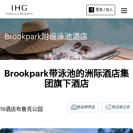
登录 / 加入
Brookpark附设泳池酒店
Brookpark带泳池的洲际酒店集
团旗下酒店
按品牌筛选
按设施过滤
19
酒店
布鲁克公园