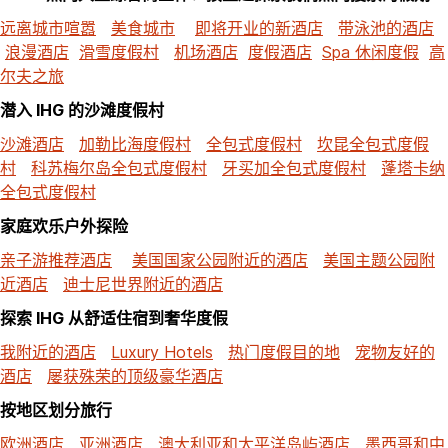
远离城市喧嚣
美食城市
即将开业的新酒店
带泳池的酒店
浪漫酒店
滑雪度假村
机场酒店
度假酒店
Spa 休闲度假
高
尔夫之旅
潜入 IHG 的沙滩度假村
沙滩酒店
加勒比海度假村
全包式度假村
坎昆全包式度假
村
科苏梅尔岛全包式度假村
牙买加全包式度假村
蓬塔卡纳
全包式度假村
家庭欢乐户外探险
亲子游推荐酒店
美国国家公园附近的酒店
美国主题公园附
近酒店
迪士尼世界附近的酒店
探索 IHG 从舒适住宿到奢华度假
我附近的酒店
Luxury Hotels
热门度假目的地
宠物友好的
酒店
屡获殊荣的顶级豪华酒店
按地区划分旅行
欧洲酒店
亚洲酒店
澳大利亚和太平洋岛屿酒店
墨西哥和中