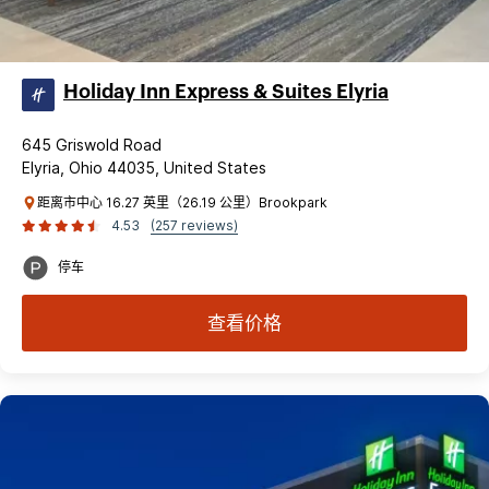
Holiday Inn Express & Suites Elyria
645 Griswold Road
Elyria, Ohio 44035, United States
距离市中心 16.27 英里（26.19 公里）Brookpark
4.53
(257 reviews)
停车
查看价格