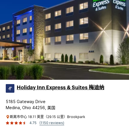
Holiday Inn Express & Suites 梅迪纳
5185 Gateway Drive
Medina, Ohio 44256, 美国
距离市中心 18.11 英里（29.15 公里）Brookpark
4.75
(1150 reviews)