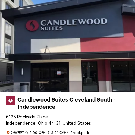
Candlewood Suites Cleveland South -
Independence
6125 Rockside Place
Independence, Ohio 44131, United States
距离市中心 8.09 英里（13.01 公里）Brookpark