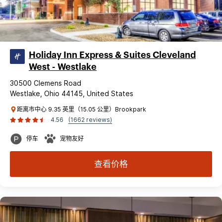
Holiday Inn Express & Suites Cleveland
West - Westlake
30500 Clemens Road
Westlake, Ohio 44145, United States
距离市中心 9.35 英里（15.05 公里）Brookpark
4.56
(1662 reviews)
停车
宠物友好
查看价格