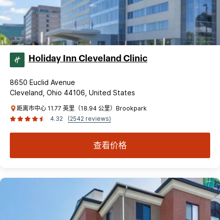
Holiday Inn Cleveland Clinic
8650 Euclid Avenue
Cleveland, Ohio 44106, United States
距离市中心 11.77 英里（18.94 公里）Brookpark
4.32
(2542 reviews)
查看价格