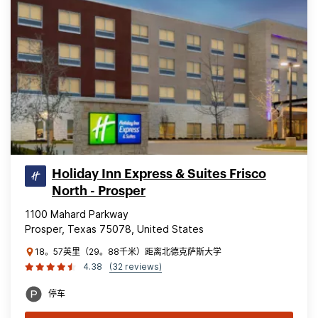
Holiday Inn Express & Suites Frisco
North - Prosper
1100 Mahard Parkway
Prosper, Texas 75078, United States
18。57英里（29。88千米）距离北德克萨斯大学
4.38
(32 reviews)
停车