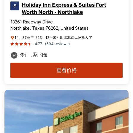
Holiday Inn Express & Suites Fort
Worth North - Northlake
13261 Raceway Drive
Northlake, Texas 76262, United States
14。37英里（23。12千米）距离北德克萨斯大学
4.77
(694 reviews)
停车
泳池
查看价格