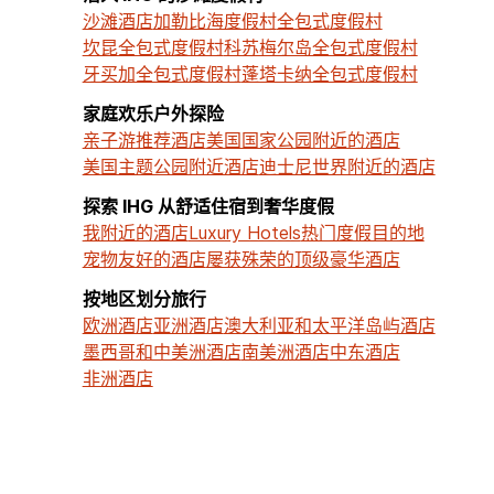
沙滩酒店
加勒比海度假村
全包式度假村
坎昆全包式度假村
科苏梅尔岛全包式度假村
牙买加全包式度假村
蓬塔卡纳全包式度假村
家庭欢乐户外探险
亲子游推荐酒店
美国国家公园附近的酒店
美国主题公园附近酒店
迪士尼世界附近的酒店
探索 IHG 从舒适住宿到奢华度假
我附近的酒店
Luxury Hotels
热门度假目的地
宠物友好的酒店
屡获殊荣的顶级豪华酒店
按地区划分旅行
欧洲酒店
亚洲酒店
澳大利亚和太平洋岛屿酒店
墨西哥和中美洲酒店
南美洲酒店
中东酒店
非洲酒店