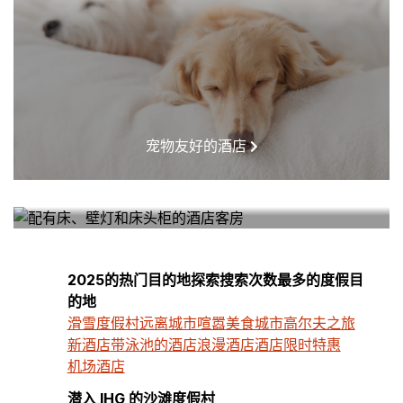
宠物友好的酒店
我附近的酒店
2025的热门目的地探索搜索次数最多的度假目
的地
滑雪度假村
远离城市喧嚣
美食城市
高尔夫之旅
新酒店
带泳池的酒店
浪漫酒店
酒店限时特惠
机场酒店
潜入 IHG 的沙滩度假村