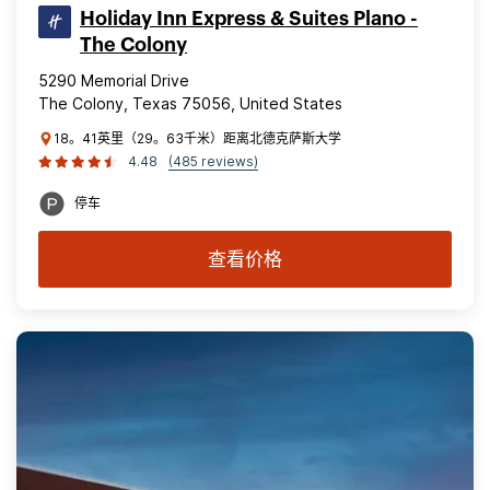
Holiday Inn Express & Suites Plano -
The Colony
5290 Memorial Drive
The Colony, Texas 75056, United States
18。41英里（29。63千米）距离北德克萨斯大学
4.48
(485 reviews)
停车
查看价格