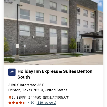
Holiday Inn Express & Suites Denton
South
3180 S Interstate 35 E
Denton, Texas 76210, United States
3。82英里（6.14千米）距离北德克萨斯大学
4.50
(829 reviews)