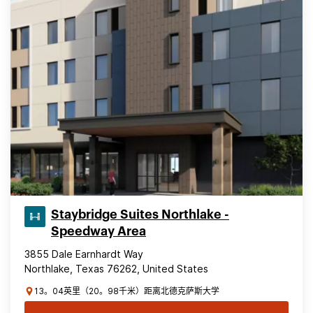
Staybridge Suites Northlake -
Speedway Area
3855 Dale Earnhardt Way
Northlake, Texas 76262, United States
13。04英里（20。98千米）距离北德克萨斯大学