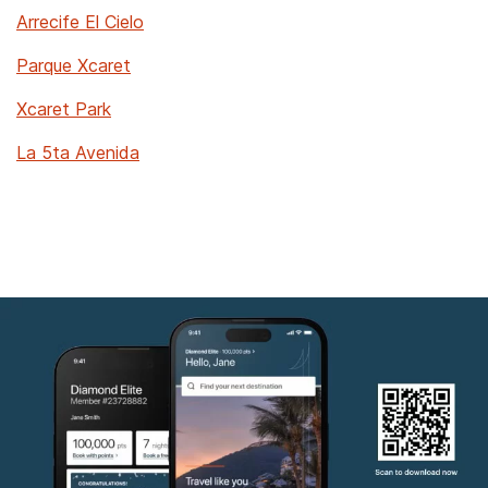
Arrecife El Cielo
Parque Xcaret
Xcaret Park
La 5ta Avenida