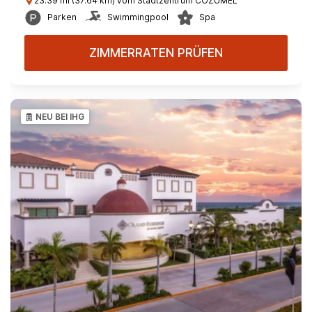
23.39 mi (37.64 km) vom Stadtzentrum COZUMEL
Parken
Swimmingpool
Spa
ZIMMERRATEN PRÜFEN
NEU BEI IHG