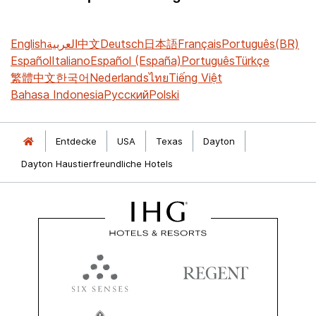
English
العربية
中文
Deutsch
日本語
Français
Português(BR)
Español
Italiano
Español (España)
Português
Türkçe
繁體中文
한국어
Nederlands
ไทย
Tiếng Việt
Bahasa Indonesia
Русский
Polski
Entdecke
USA
Texas
Dayton
Dayton Haustierfreundliche Hotels