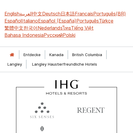
English
العربية
中文
Deutsch
日本語
Français
Português(BR)
Español
Italiano
Español (España)
Português
Türkçe
繁體中文
한국어
Nederlands
ไทย
Tiếng Việt
Bahasa Indonesia
Русский
Polski
Entdecke
Kanada
British Columbia
Langley
Langley Haustierfreundliche Hotels