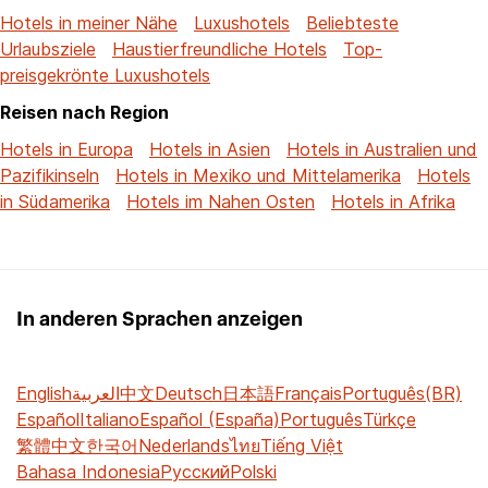
Hotels in meiner Nähe
Luxushotels
Beliebteste
Urlaubsziele
Haustierfreundliche Hotels
Top-
preisgekrönte Luxushotels
Reisen nach Region
Hotels in Europa
Hotels in Asien
Hotels in Australien und
Pazifikinseln
Hotels in Mexiko und Mittelamerika
Hotels
in Südamerika
Hotels im Nahen Osten
Hotels in Afrika
In anderen Sprachen anzeigen
English
العربية
中文
Deutsch
日本語
Français
Português(BR)
Español
Italiano
Español (España)
Português
Türkçe
繁體中文
한국어
Nederlands
ไทย
Tiếng Việt
Bahasa Indonesia
Русский
Polski