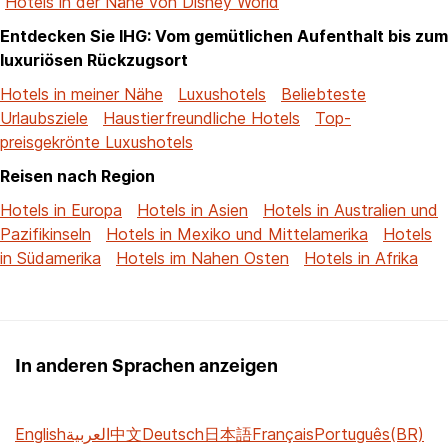
Hotels in der Nähe von Disney World
Entdecken Sie IHG: Vom gemütlichen Aufenthalt bis zum
luxuriösen Rückzugsort
Hotels in meiner Nähe
Luxushotels
Beliebteste
Urlaubsziele
Haustierfreundliche Hotels
Top-
preisgekrönte Luxushotels
Reisen nach Region
Hotels in Europa
Hotels in Asien
Hotels in Australien und
Pazifikinseln
Hotels in Mexiko und Mittelamerika
Hotels
in Südamerika
Hotels im Nahen Osten
Hotels in Afrika
In anderen Sprachen anzeigen
English
العربية
中文
Deutsch
日本語
Français
Português(BR)