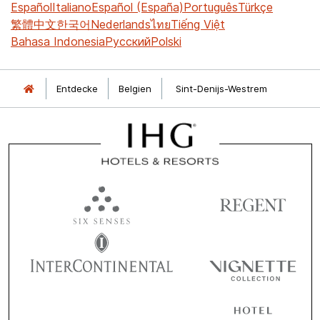
Español
Italiano
Español (España)
Português
Türkçe
繁體中文
한국어
Nederlands
ไทย
Tiếng Việt
Bahasa Indonesia
Русский
Polski
Entdecke
Belgien
Sint-Denijs-Westrem