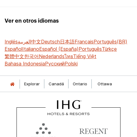
Ver en otros idiomas
Inglés
العربية
中文
Deutsch
日本語
Français
Português(BR)
Español
Italiano
Español (España)
Português
Türkçe
繁體中文
한국어
Nederlands
ไทย
Tiếng Việt
Bahasa Indonesia
Русский
Polski
Explorar
Canadá
Ontario
Ottawa