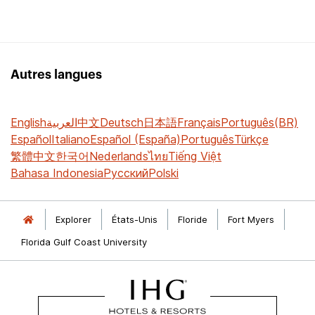
Autres langues
English
العربية
中文
Deutsch
日本語
Français
Português(BR)
Español
Italiano
Español (España)
Português
Türkçe
繁體中文
한국어
Nederlands
ไทย
Tiếng Việt
Bahasa Indonesia
Русский
Polski
Explorer
États-Unis
Floride
Fort Myers
Florida Gulf Coast University