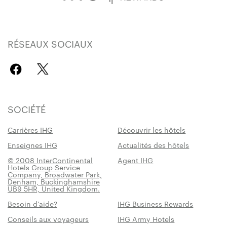
RÉSEAUX SOCIAUX
SOCIÉTÉ
Carrières IHG
Découvrir les hôtels
Enseignes IHG
Actualités des hôtels
© 2008 InterContinental
Agent IHG
Hotels Group Service
Company, Broadwater Park,
Denham, Buckinghamshire
UB9 5HR, United Kingdom.
Besoin d'aide?
IHG Business Rewards
Conseils aux voyageurs
IHG Army Hotels