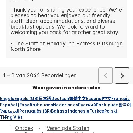
Weergeven in andere talen
Engels
Engels (GB)
日本語
Deutsch
繁體中文
Español
中文
Français
Español (España)
Italiano
Nederlands
Русский
Português
한국어
ไทย
العربية
Português (BR)
Bahasa Indonesia
Türkçe
Polski
Tiếng Việt
Ontdek
Verenigde Staten