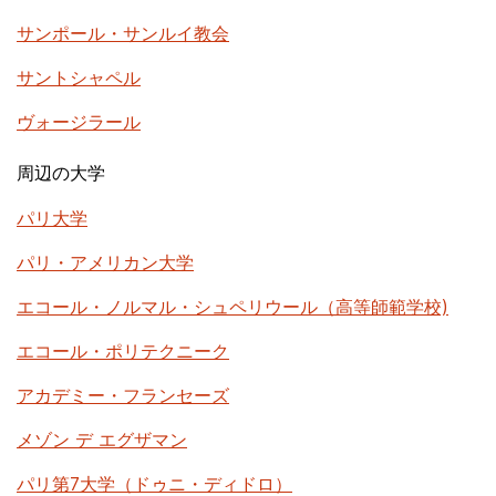
サンポール・サンルイ教会
サントシャペル
ヴォージラール
周辺の大学
パリ大学
パリ・アメリカン大学
エコール・ノルマル・シュペリウール（高等師範学校)
エコール・ポリテクニーク
アカデミー・フランセーズ
メゾン デ エグザマン
パリ第7大学（ドゥニ・ディドロ）