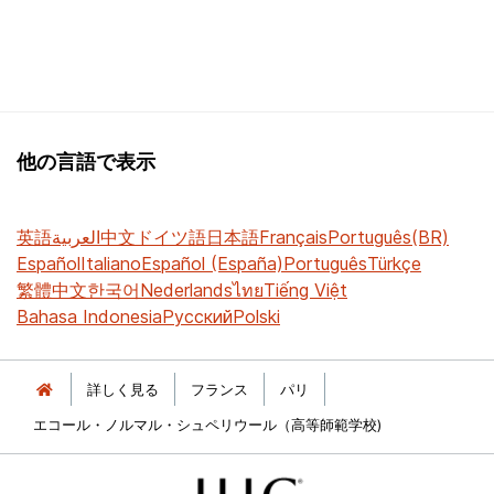
他の言語で表示
英語
العربية
中文
ドイツ語
日本語
Français
Português(BR)
Español
Italiano
Español (España)
Português
Türkçe
繁體中文
한국어
Nederlands
ไทย
Tiếng Việt
Bahasa Indonesia
Русский
Polski
詳しく見る
フランス
パリ
エコール・ノルマル・シュペリウール（高等師範学校)