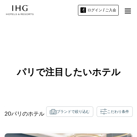
ログイン / ご入会
エコール・ノルマル・シュペリウ
ール（高等師範学校) 付近のホテル
パリで注目したいホテル
ブランドで絞り込む
こだわり条件
20
パリ
のホテル