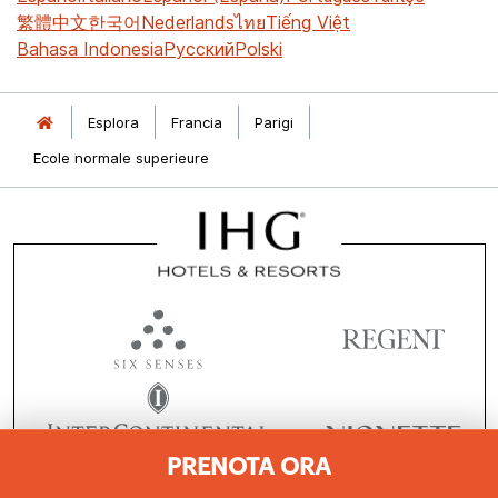
繁體中文
한국어
Nederlands
ไทย
Tiếng Việt
Bahasa Indonesia
Русский
Polski
Esplora
Francia
Parigi
Ecole normale superieure
PRENOTA ORA