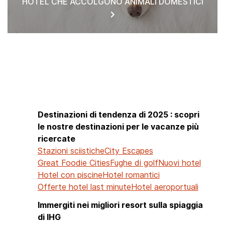
HOTEL CHE ACCOLGONO ANIMALI DOMESTICI
HOTEL NEI PARAGGI
Destinazioni di tendenza di 2025 : scopri
le nostre destinazioni per le vacanze più
ricercate
Stazioni sciistiche
City Escapes
Great Foodie Cities
Fughe di golf
Nuovi hotel
Hotel con piscine
Hotel romantici
Offerte hotel last minute
Hotel aeroportuali
Immergiti nei migliori resort sulla spiaggia
di IHG