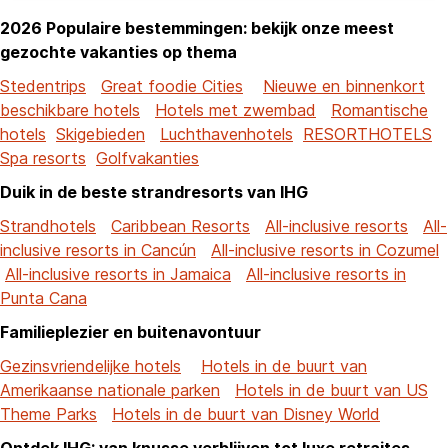
2026 Populaire bestemmingen: bekijk onze meest
gezochte vakanties op thema
Stedentrips
Great foodie Cities
Nieuwe en binnenkort
beschikbare hotels
Hotels met zwembad
Romantische
hotels
Skigebieden
Luchthavenhotels
RESORTHOTELS
Spa resorts
Golfvakanties
Duik in de beste strandresorts van IHG
Strandhotels
Caribbean Resorts
All-inclusive resorts
All-
inclusive resorts in Cancún
All-inclusive resorts in Cozumel
All-inclusive resorts in Jamaica
All-inclusive resorts in
Punta Cana
Familieplezier en buitenavontuur
Gezinsvriendelijke hotels
Hotels in de buurt van
Amerikaanse nationale parken
Hotels in de buurt van US
Theme Parks
Hotels in de buurt van Disney World
Ontdek IHG: van knusse verblijven tot luxe retraites