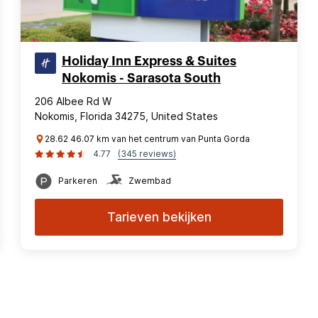
Holiday Inn Express & Suites
Nokomis - Sarasota South
206 Albee Rd W
Nokomis, Florida 34275, United States
28.62 46.07 km van het centrum van Punta Gorda
4.77
(345 reviews)
Parkeren
Zwembad
Tarieven bekijken