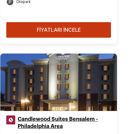
Otopark
FİYATLARI İNCELE
Candlewood Suites Bensalem -
Philadelphia Area