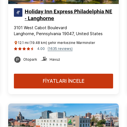
Holiday Inn Express Philadelphia NE
- Langhorne
3101 West Cabot Boulevard
Langhorne, Pennsylvania 19047, United States
12.1 mi (19.48 km) şehir merkezine Warminster
4.00
(1635 reviews)
Otopark
Havuz
FİYATLARI İNCELE