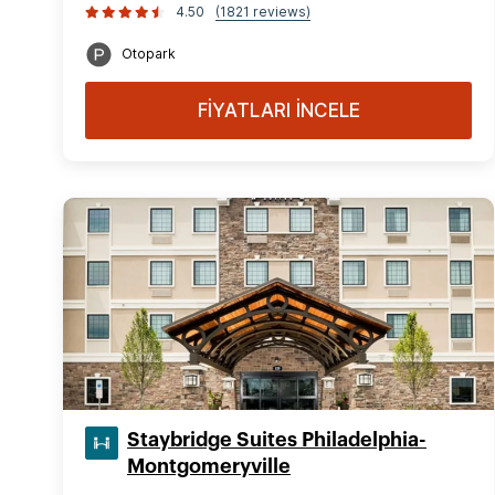
4.50
(1821 reviews)
Otopark
FİYATLARI İNCELE
Staybridge Suites Philadelphia-
Montgomeryville