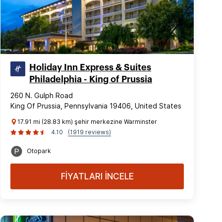
Holiday Inn Express & Suites
Philadelphia - King of Prussia
260 N. Gulph Road
King Of Prussia, Pennsylvania 19406, United States
17.91 mi (28.83 km) şehir merkezine Warminster
4.10
(1919 reviews)
Otopark
FİYATLARI İNCELE