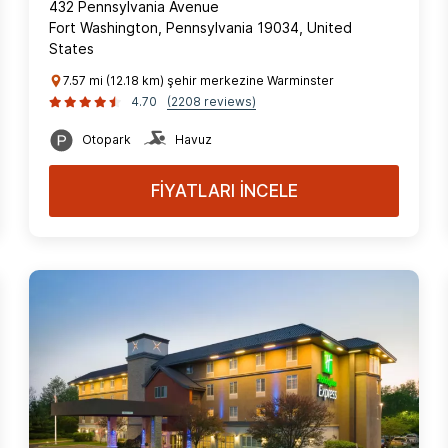
432 Pennsylvania Avenue
Fort Washington, Pennsylvania 19034, United
States
7.57 mi (12.18 km) şehir merkezine Warminster
4.70
(2208 reviews)
Otopark
Havuz
FİYATLARI İNCELE