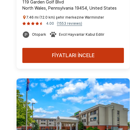
119 Garden Golf Blvd
North Wales, Pennsylvania 19454, United States
7.46 mi (12.0 km) şehir merkezine Warminster
4.00
(1553 reviews)
Otopark
Evcil Hayvanlar Kabul Edilir
FİYATLARI İNCELE