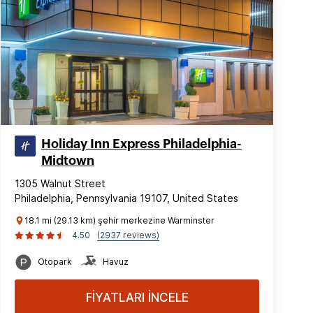
Holiday Inn Express Philadelphia-
Midtown
1305 Walnut Street
Philadelphia, Pennsylvania 19107, United States
18.1 mi (29.13 km) şehir merkezine Warminster
4.50
(2937 reviews)
Otopark
Havuz
FİYATLARI İNCELE