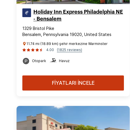
Holiday Inn Express Philadelphia NE
- Bensalem
1329 Bristol Pike
Bensalem, Pennsylvania 19020, United States
11.74 mi (18.89 km) şehir merkezine Warminster
4.00
(1825 reviews)
Otopark
Havuz
FİYATLARI İNCELE