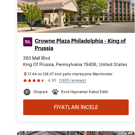
Crowne Plaza Philadelphia - King of
Prussia
260 Mall Blvd
King Of Prussia, Pennsylvania 19406, United States
17.44 mi (28.07 km) şehir merkezine Warminster
4.30
(1900 reviews)
Otopark
Evcil Hayvanlar Kabul Edilir
FİYATLARI İNCELE