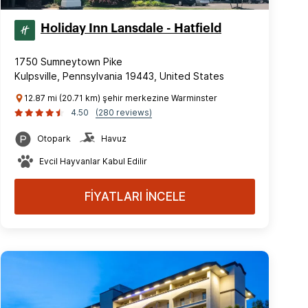
Holiday Inn Lansdale - Hatfield
1750 Sumneytown Pike
Kulpsville, Pennsylvania 19443, United States
12.87 mi (20.71 km) şehir merkezine Warminster
4.50
(280 reviews)
Otopark
Havuz
Evcil Hayvanlar Kabul Edilir
FİYATLARI İNCELE