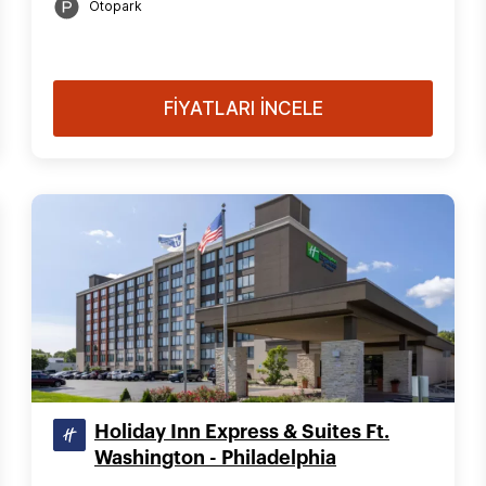
Otopark
FİYATLARI İNCELE
Holiday Inn Express & Suites Ft.
Washington - Philadelphia