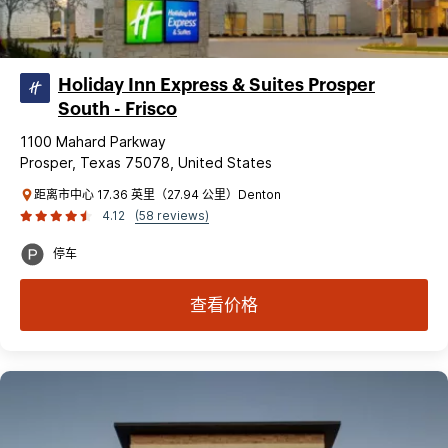
Holiday Inn Express & Suites Prosper
South - Frisco
1100 Mahard Parkway
Prosper, Texas 75078, United States
距离市中心 17.36 英里（27.94 公里）Denton
4.12
(58 reviews)
停车
查看价格