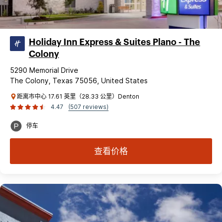
Holiday Inn Express & Suites Plano - The
Colony
5290 Memorial Drive
The Colony, Texas 75056, United States
距离市中心 17.61 英里（28.33 公里）Denton
4.47
(507 reviews)
停车
查看价格