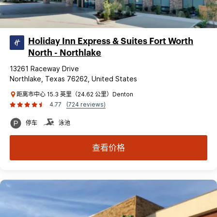
Holiday Inn Express & Suites Fort Worth
North - Northlake
13261 Raceway Drive
Northlake, Texas 76262, United States
距离市中心 15.3 英里（24.62 公里）Denton
4.77
(724 reviews)
停车
泳池
查看价格