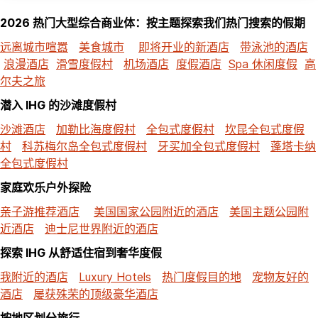
2026 热门大型综合商业体：按主题探索我们热门搜索的假期
远离城市喧嚣
美食城市
即将开业的新酒店
带泳池的酒店
浪漫酒店
滑雪度假村
机场酒店
度假酒店
Spa 休闲度假
高
尔夫之旅
潜入 IHG 的沙滩度假村
沙滩酒店
加勒比海度假村
全包式度假村
坎昆全包式度假
村
科苏梅尔岛全包式度假村
牙买加全包式度假村
蓬塔卡纳
全包式度假村
家庭欢乐户外探险
亲子游推荐酒店
美国国家公园附近的酒店
美国主题公园附
近酒店
迪士尼世界附近的酒店
探索 IHG 从舒适住宿到奢华度假
我附近的酒店
Luxury Hotels
热门度假目的地
宠物友好的
酒店
屡获殊荣的顶级豪华酒店
按地区划分旅行