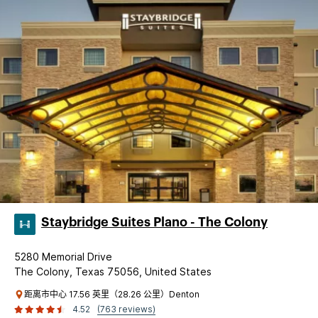
Staybridge Suites Plano - The Colony
5280 Memorial Drive
The Colony, Texas 75056, United States
距离市中心 17.56 英里（28.26 公里）Denton
4.52
(763 reviews)