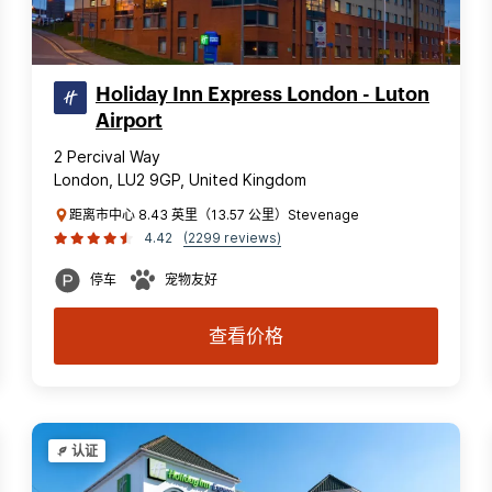
Holiday Inn Express London - Luton
Airport
2 Percival Way
London, LU2 9GP, United Kingdom
距离市中心 8.43 英里（13.57 公里）Stevenage
4.42
(2299 reviews)
停车
宠物友好
查看价格
认证