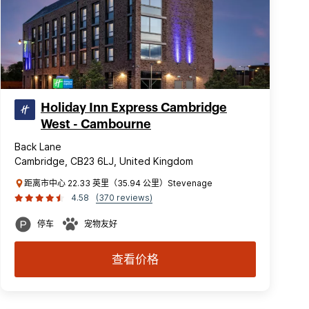
Holiday Inn Express Cambridge
West - Cambourne
Back Lane
Cambridge, CB23 6LJ, United Kingdom
距离市中心 22.33 英里（35.94 公里）Stevenage
4.58
(370 reviews)
停车
宠物友好
查看价格