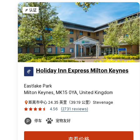
认证
Holiday Inn Express Milton Keynes
Eastlake Park
Milton Keynes, MK15 0YA, United Kingdom
距离市中心 24.35 英里（39.19 公里）Stevenage
4.56
(2731 reviews)
停车
宠物友好
查看价格