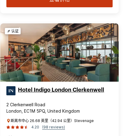
认证
Hotel Indigo London Clerkenwell
2 Clerkenwell Road
London, EC1M 5PQ, United Kingdom
距离市中心 26.68 英里（42.94 公里）Stevenage
4.20
(98 reviews)