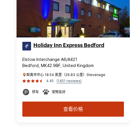
Holiday Inn Express Bedford
Elstow Interchange A6/A421
Bedford, MK42 9BF, United Kingdom
距离市中心 18.54 英里（29.83 公里）Stevenage
4.45
(1451 reviews)
停车
宠物友好
查看价格