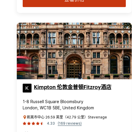
Kimpton 伦敦金普顿Fitzroy酒店
1-8 Russell Square Bloomsbury
London, WC1B 5BE, United Kingdom
距离市中心 26.59 英里（42.79 公里）Stevenage
4.33
(169 reviews)