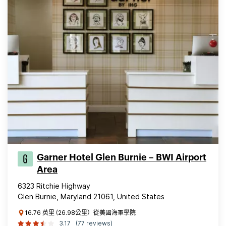
Garner Hotel Glen Burnie – BWI Airport
Area
6323 Ritchie Highway
Glen Burnie, Maryland 21061, United States
16.76 英里 (26.98公里）從美國海軍學院
3.17
(77 reviews)