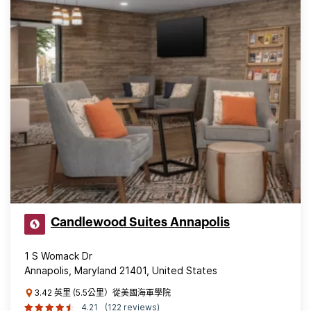
Candlewood Suites Annapolis
1 S Womack Dr
Annapolis, Maryland 21401, United States
3.42 英里 (5.5公里）從美國海軍學院
4.21
(122 reviews)