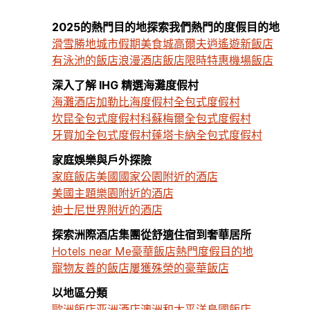
2025的熱門目的地探索我們熱門的度假目的地
滑雪勝地
城市假期
美食城
高爾夫逍遙遊
新飯店
有泳池的飯店
浪漫酒店
飯店限時特惠
機場飯店
深入了解 IHG 精選海灘度假村
海灘酒店
加勒比海度假村
全包式度假村
坎昆全包式度假村
科蘇梅爾全包式度假村
牙買加全包式度假村
蓬塔卡納全包式度假村
家庭娛樂與戶外探險
家庭飯店
美國國家公園附近的酒店
美國主題樂園附近的酒店
迪士尼世界附近的酒店
探索洲際酒店集團從舒適住宿到奢華居所
Hotels near Me
豪華飯店
熱門度假目的地
寵物友善的飯店
屢獲殊榮的豪華飯店
以地區分類
歐洲飯店
亚洲酒店
澳洲和太平洋島國飯店