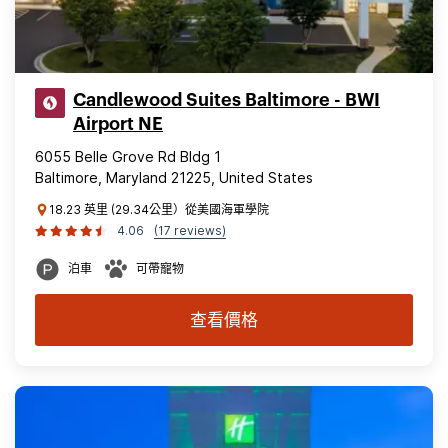
Candlewood Suites Baltimore - BWI
Airport NE
6055 Belle Grove Rd Bldg 1
Baltimore, Maryland 21225, United States
18.23 英里 (29.34公里）從美國海軍學院
4.06
(17 reviews)
泊車
可帶寵物
查看價格