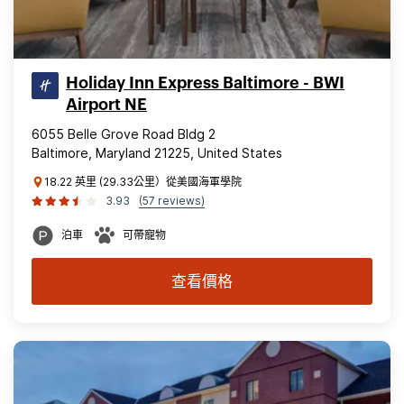
Holiday Inn Express Baltimore - BWI
Airport NE
6055 Belle Grove Road Bldg 2
Baltimore, Maryland 21225, United States
18.22 英里 (29.33公里）從美國海軍學院
3.93
(57 reviews)
泊車
可帶寵物
查看價格