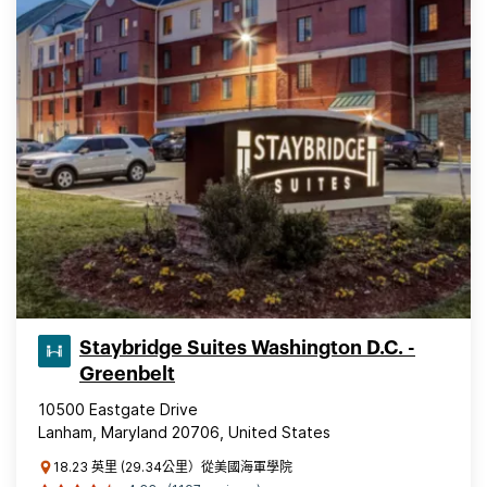
Staybridge Suites Washington D.C. -
Greenbelt
10500 Eastgate Drive
Lanham, Maryland 20706, United States
18.23 英里 (29.34公里）從美國海軍學院