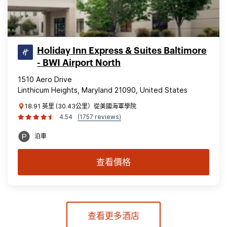
Holiday Inn Express & Suites Baltimore
- BWI Airport North
1510 Aero Drive
Linthicum Heights, Maryland 21090, United States
18.91 英里 (30.43公里）從美國海軍學院
4.54
(1757 reviews)
泊車
查看價格
查看更多酒店