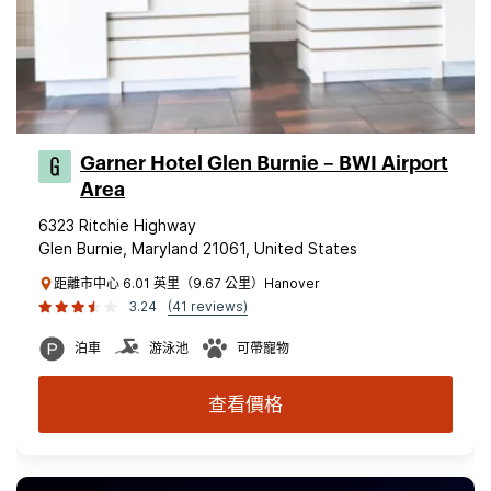
Garner Hotel Glen Burnie – BWI Airport
Area
6323 Ritchie Highway
Glen Burnie, Maryland 21061, United States
距離市中心 6.01 英里（9.67 公里）Hanover
3.24
(41 reviews)
泊車
游泳池
可帶寵物
查看價格