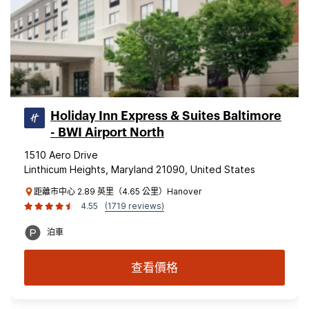
Holiday Inn Express & Suites Baltimore
- BWI Airport North
1510 Aero Drive
Linthicum Heights, Maryland 21090, United States
距離市中心 2.89 英里（4.65 公里）Hanover
4.55
(1719 reviews)
泊車
查看價格