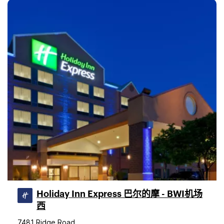
Holiday Inn Express 巴尔的摩 - BWI机场
西
7481 Ridge Road