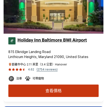
Holiday Inn Baltimore BWI Airport
815 Elkridge Landing Road
Linthicum Heights, Maryland 21090, United States
距離市中心 2.11 英里（3.4 公里）Hanover
4.62
(2754 reviews)
泊車
可帶寵物
查看價格