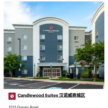
Candlewood Suites 汉诺威商城区
1525 Dorsey Road