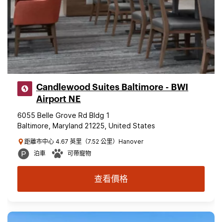
Candlewood Suites Baltimore - BWI
Airport NE
6055 Belle Grove Rd Bldg 1
Baltimore, Maryland 21225, United States
距離市中心 4.67 英里（7.52 公里）Hanover
泊車
可帶寵物
查看價格