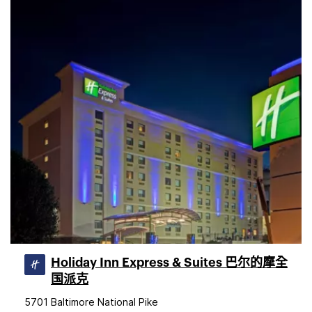
Holiday Inn Express & Suites 巴尔的摩全
国派克
5701 Baltimore National Pike