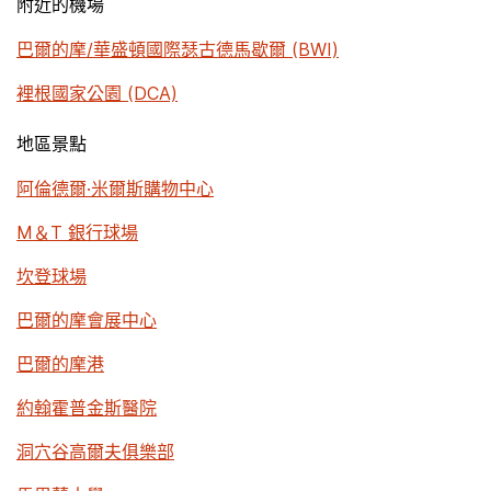
附近的機場
巴爾的摩/華盛頓國際瑟古德馬歇爾 (BWI)
裡根國家公園 (DCA)
地區景點
阿倫德爾·米爾斯購物中心
M＆T 銀行球場
坎登球場
巴爾的摩會展中心
巴爾的摩港
約翰霍普金斯醫院
洞穴谷高爾夫俱樂部