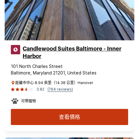
Candlewood Suites Baltimore - Inner
Harbor
101 North Charles Street
Baltimore, Maryland 21201, United States
距離市中心 8.94 英里（14.38 公里）Hanover
3.82
(764 reviews)
可帶寵物
查看價格