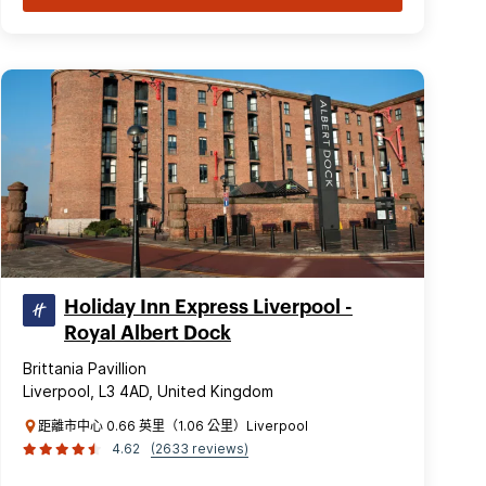
Holiday Inn Express Liverpool -
Royal Albert Dock
Brittania Pavillion
Liverpool, L3 4AD, United Kingdom
距離市中心 0.66 英里（1.06 公里）Liverpool
4.62
(2633 reviews)