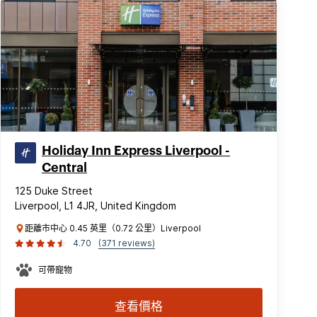
Holiday Inn Express Liverpool -
Central
125 Duke Street
Liverpool, L1 4JR, United Kingdom
距離市中心 0.45 英里（0.72 公里）Liverpool
4.70
(371 reviews)
可帶寵物
查看價格