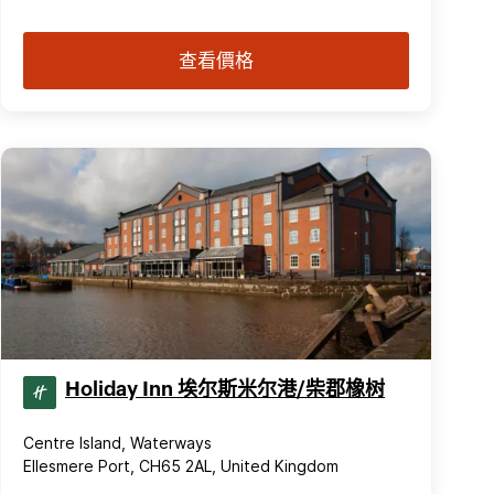
查看價格
Holiday Inn 埃尔斯米尔港/柴郡橡树
Centre Island, Waterways
Ellesmere Port, CH65 2AL, United Kingdom