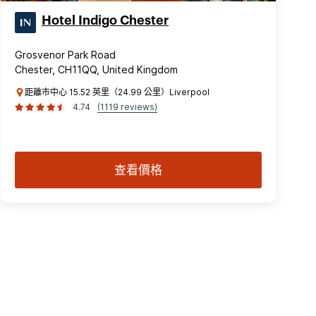
Hotel Indigo Chester
Grosvenor Park Road
Chester, CH11QQ, United Kingdom
距離市中心 15.52 英里（24.99 公里）Liverpool
4.74
(1119 reviews)
查看價格