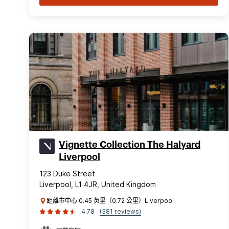
Vignette Collection The Halyard
Liverpool
123 Duke Street
Liverpool, L1 4JR, United Kingdom
距離市中心 0.45 英里（0.72 公里）Liverpool
4.78
(381 reviews)