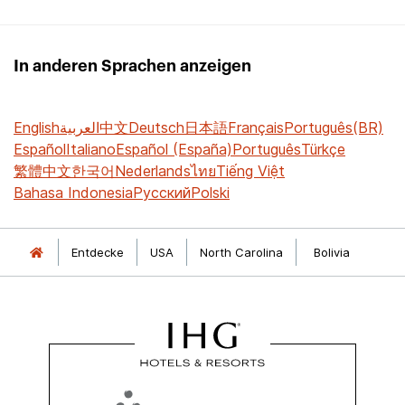
In anderen Sprachen anzeigen
English
العربية
中文
Deutsch
日本語
Français
Português(BR)
Español
Italiano
Español (España)
Português
Türkçe
繁體中文
한국어
Nederlands
ไทย
Tiếng Việt
Bahasa Indonesia
Русский
Polski
Entdecke
USA
North Carolina
Bolivia