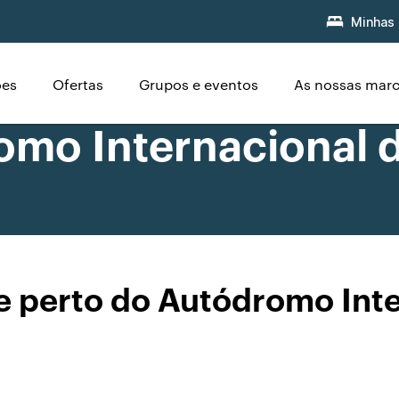
Minhas 
ões
Ofertas
Grupos e eventos
As nossas mar
omo Internacional 
e perto do Autódromo Inte