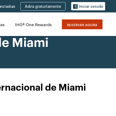
Adira gratuitamente
estadias
Iniciar sessão
cas
IHG® One Rewards
RESERVAR AGORA
de Miami
rnacional de Miami