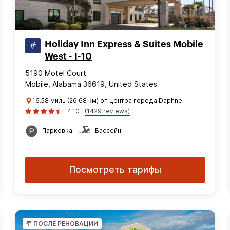
Holiday Inn Express & Suites Mobile
West - I-10
5190 Motel Court
Mobile, Alabama 36619, United States
16.58 миль (26.68 км) от центра города Daphne
4.10
(1429 reviews)
Парковка
Бассейн
Посмотреть тарифы
ПОСЛЕ РЕНОВАЦИИ