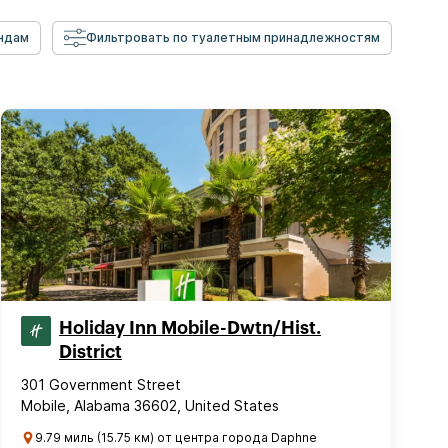
ндам
Фильтровать по туалетным принадлежностям
Holiday Inn Mobile-Dwtn/Hist.
District
301 Government Street
Mobile, Alabama 36602, United States
9.79 миль (15.75 км) от центра города Daphne