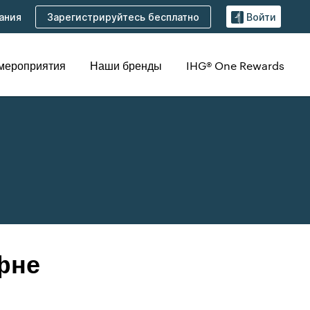
Зарегистрируйтесь бесплатно
ания
Войти
 мероприятия
Наши бренды
IHG® One Rewards
фне