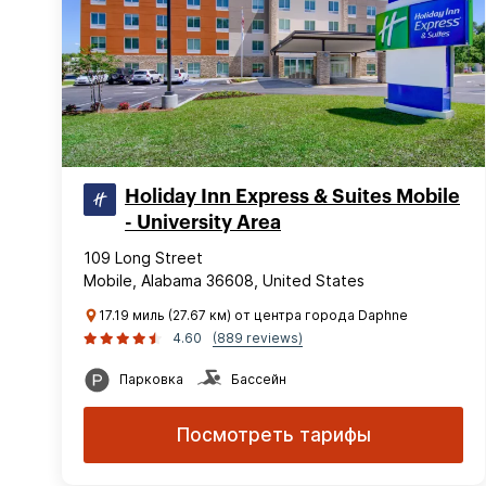
Holiday Inn Express & Suites Mobile
- University Area
109 Long Street
Mobile, Alabama 36608, United States
17.19 миль (27.67 км) от центра города Daphne
4.60
(889 reviews)
Парковка
Бассейн
Посмотреть тарифы