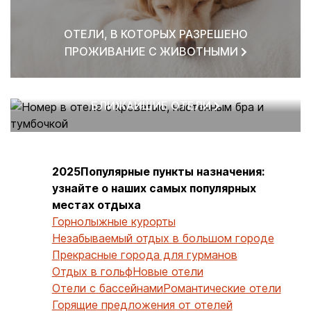
ОТЕЛИ, В КОТОРЫХ РАЗРЕШЕНО
ПРОЖИВАНИЕ С ЖИВОТНЫМИ
БЛИЖАЙШИЕ ОТЕЛИ
2025Популярные пункты назначения:
узнайте о наших самых популярных
местах отдыха
Горнолыжные курорты
Незабываемый отдых в большом городе
Прекрасные города для гурманов
Отдых в гольф
Новые отели
Отели с бассейнами
Романтические отели
Горящие предложения от отелей