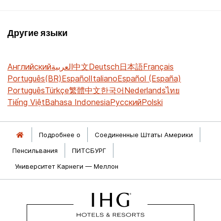
Другие языки
Английский
العربية
中文
Deutsch
日本語
Français
Português(BR)
Español
Italiano
Español (España)
Português
Türkçe
繁體中文
한국어
Nederlands
ไทย
Tiếng Việt
Bahasa Indonesia
Русский
Polski
Подробнее о
Соединенные Штаты Америки
Пенсильвания
ПИТСБУРГ
Университет Карнеги — Меллон