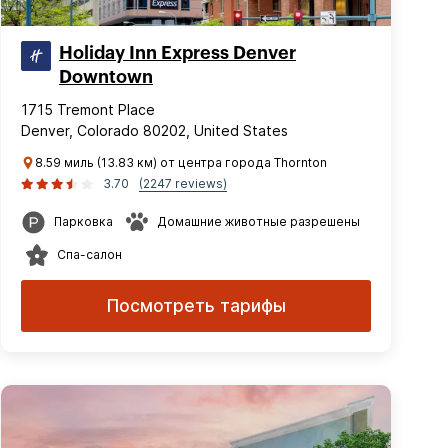
Holiday Inn Express Denver
Downtown
1715 Tremont Place
Denver, Colorado 80202, United States
8.59 миль (13.83 км) от центра города Thornton
3.70
(2247 reviews)
Парковка
Домашние животные разрешены
Спа-салон
Посмотреть тарифы