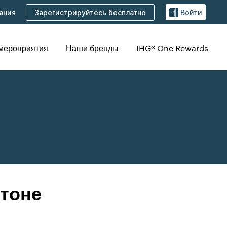
Зарегистрируйтесь бесплатно
ания
Войти
 мероприятия
Наши бренды
IHG® One Rewards
нтоне