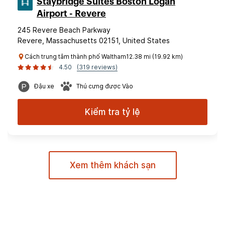
Staybridge Suites Boston Logan
Airport - Revere
245 Revere Beach Parkway
Revere, Massachusetts 02151, United States
Cách trung tâm thành phố Waltham12.38 mi (19.92 km)
4.50
(319 reviews)
Đậu xe
Thú cưng được Vào
Kiểm tra tỷ lệ
Xem thêm khách sạn