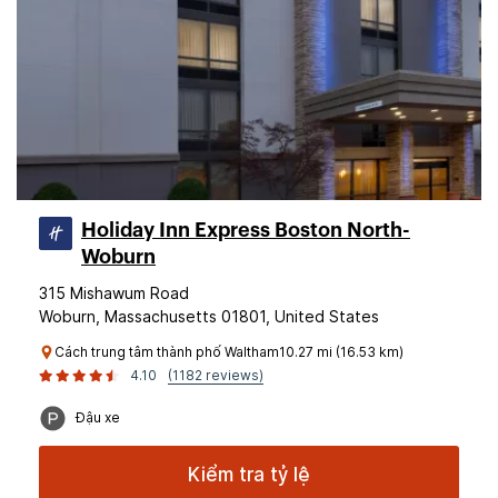
Holiday Inn Express Boston North-
Woburn
315 Mishawum Road
Woburn, Massachusetts 01801, United States
Cách trung tâm thành phố Waltham10.27 mi (16.53 km)
4.10
(1182 reviews)
Đậu xe
Kiểm tra tỷ lệ