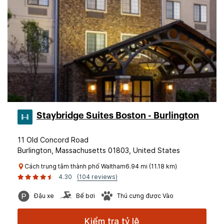
Staybridge Suites Boston - Burlington
11 Old Concord Road
Burlington, Massachusetts 01803, United States
Cách trung tâm thành phố Waltham6.94 mi (11.18 km)
4.30
(104 reviews)
Đậu xe
Bể bơi
Thú cưng được Vào
Kiểm tra tỷ lệ