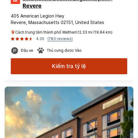
Revere
405 American Legion Hwy
Revere, Massachusetts 02151, United States
Cách trung tâm thành phố Waltham12.33 mi (19.84 km)
4.30
(783 reviews)
Đậu xe
Thú cưng được Vào
Kiểm tra tỷ lệ