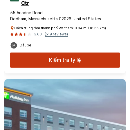
Ctr
55 Ariadne Road
Dedham, Massachusetts 02026, United States
Cách trung tâm thành phố Waltham10.34 mi (16.65 km)
3.60
(519 reviews)
Đậu xe
Kiểm tra tỷ lệ