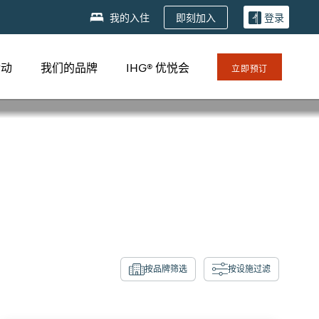
即刻加入
我的入住
登录
活动
我们的品牌
IHG® 优悦会
立即预订
按品牌筛选
按设施过滤