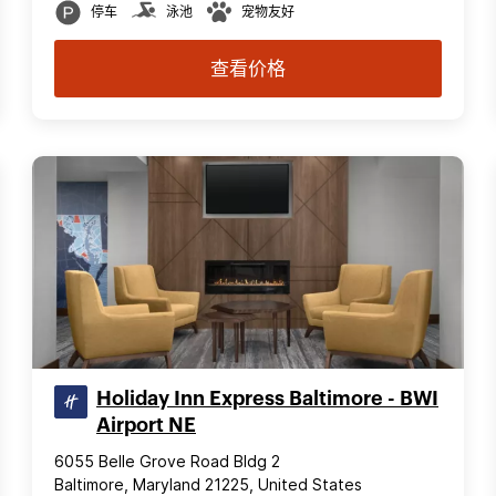
停车
泳池
宠物友好
查看价格
Holiday Inn Express Baltimore - BWI
Airport NE
6055 Belle Grove Road Bldg 2
Baltimore, Maryland 21225, United States