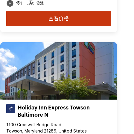
停车
泳池
查看价格
Holiday Inn Express Towson
Baltimore N
1100 Cromwell Bridge Road
Towson, Maryland 21286, United States