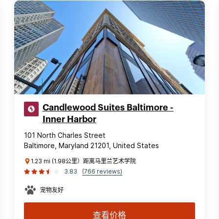
Candlewood Suites Baltimore -
Inner Harbor
101 North Charles Street
Baltimore, Maryland 21201, United States
1.23 mi (1.98公里）距离马里兰艺术学院
3.83
(766 reviews)
宠物友好
查看价格