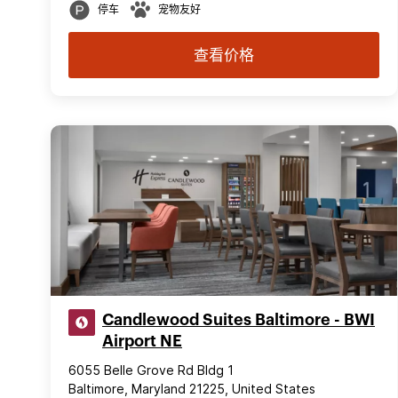
停车
宠物友好
查看价格
Candlewood Suites Baltimore - BWI
Airport NE
6055 Belle Grove Rd Bldg 1
Baltimore, Maryland 21225, United States