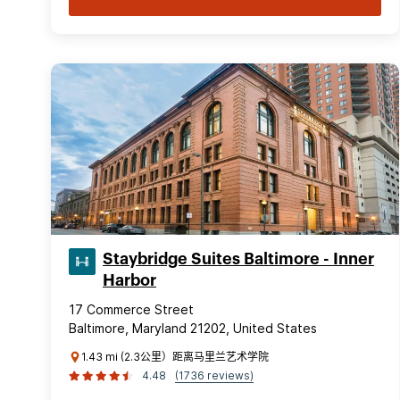
Staybridge Suites Baltimore - Inner
Harbor
17 Commerce Street
Baltimore, Maryland 21202, United States
1.43 mi (2.3公里）距离马里兰艺术学院
4.48
(1736 reviews)