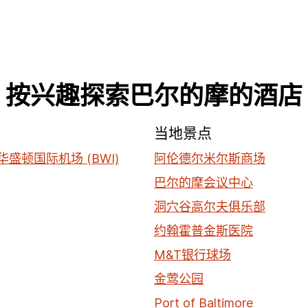
按兴趣探索巴尔的摩的酒店
场
当地景点
华盛顿国际机场 (BWI)
阿伦德尔米尔斯商场
巴尔的摩会议中心
洞穴谷高尔夫俱乐部
约翰霍普金斯医院
M&T银行球场
金莺公园
Port of Baltimore