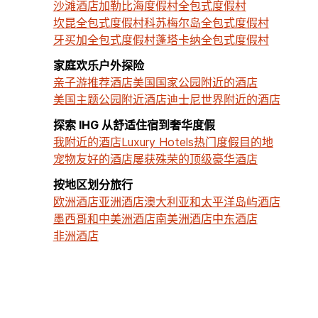
沙滩酒店
加勒比海度假村
全包式度假村
坎昆全包式度假村
科苏梅尔岛全包式度假村
牙买加全包式度假村
蓬塔卡纳全包式度假村
家庭欢乐户外探险
亲子游推荐酒店
美国国家公园附近的酒店
美国主题公园附近酒店
迪士尼世界附近的酒店
探索 IHG 从舒适住宿到奢华度假
我附近的酒店
Luxury Hotels
热门度假目的地
宠物友好的酒店
屡获殊荣的顶级豪华酒店
按地区划分旅行
欧洲酒店
亚洲酒店
澳大利亚和太平洋岛屿酒店
墨西哥和中美洲酒店
南美洲酒店
中东酒店
非洲酒店