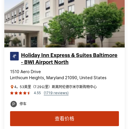
Holiday Inn Express & Suites Baltimore
- BWI Airport North
1510 Aero Drive
Linthicum Heights, Maryland 21090, United States
4。53英里（7.29公里）距离阿伦德尔米尔斯购物中心
4.55
(1719 reviews)
停车
查看价格