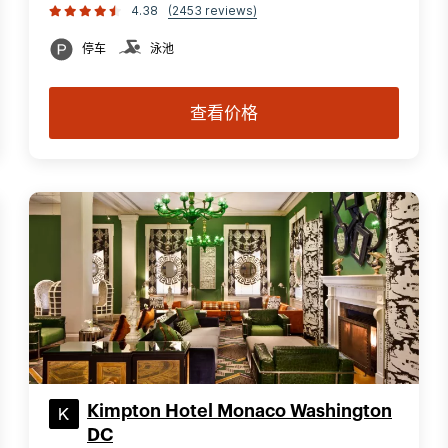
4.38
(2453 reviews)
停车
泳池
查看价格
Kimpton Hotel Monaco Washington
DC