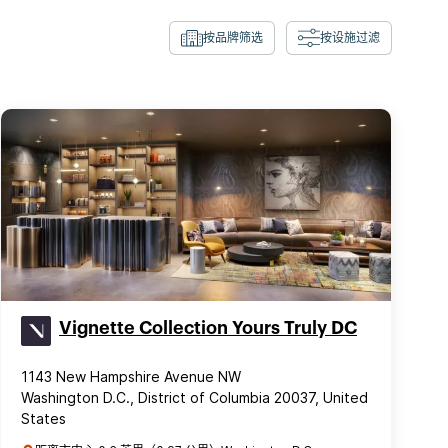
按品牌筛选
按设施过滤
Vignette Collection Yours Truly DC
1143 New Hampshire Avenue NW
Washington D.C., District of Columbia 20037, United
States