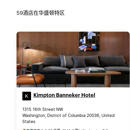
59
酒店在
华盛顿特区
Kimpton Banneker Hotel
1315 16th Street NW
Washington, District of Columbia 20036, United
States