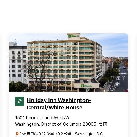
Holiday Inn Washington-
Central/White House
1501 Rhode Island Ave NW
Washington, District of Columbia 20005, 美国
距离市中心 0.12 英里（0.2 公里）Washington D.C.