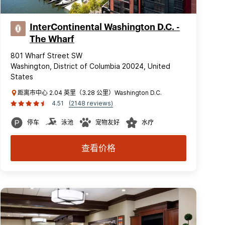
InterContinental Washington D.C. -
The Wharf
801 Wharf Street SW
Washington, District of Columbia 20024, United
States
距离市中心 2.04 英里（3.28 公里）Washington D.C.
4.51
(2148 reviews)
停车
泳池
宠物友好
水疗
查看价格