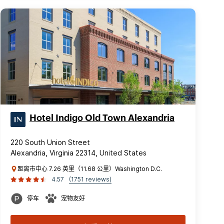
Hotel Indigo Old Town Alexandria
220 South Union Street
Alexandria, Virginia 22314, United States
距离市中心 7.26 英里（11.68 公里）Washington D.C.
4.57
(1751 reviews)
停车
宠物友好