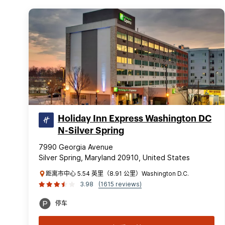
Holiday Inn Express Washington DC
N-Silver Spring
7990 Georgia Avenue
Silver Spring, Maryland 20910, United States
距离市中心 5.54 英里（8.91 公里）Washington D.C.
3.98
(1615 reviews)
停车