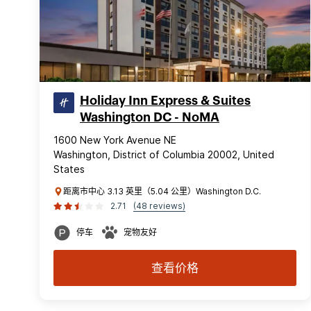
Holiday Inn Express & Suites
Washington DC - NoMA
1600 New York Avenue NE
Washington, District of Columbia 20002, United
States
距离市中心 3.13 英里（5.04 公里）Washington D.C.
2.71
(48 reviews)
停车
宠物友好
查看价格