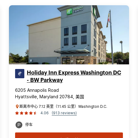
Holiday Inn Express Washington DC
- BW Parkway
6205 Annapolis Road
Hyattsville, Maryland 20784, 美国
距离市中心 7.12 英里（11.45 公里）Washington D.C.
4.06
(913 reviews)
停车