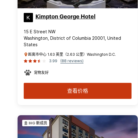
Kimpton George Hotel
15 E Street NW
Washington, District of Columbia 20001, United
States
距离市中心 1.63 英里（2.63 公里）Washington D.C.
3.99
(88 reviews)
宠物友好
查看价格
IHG 新成员