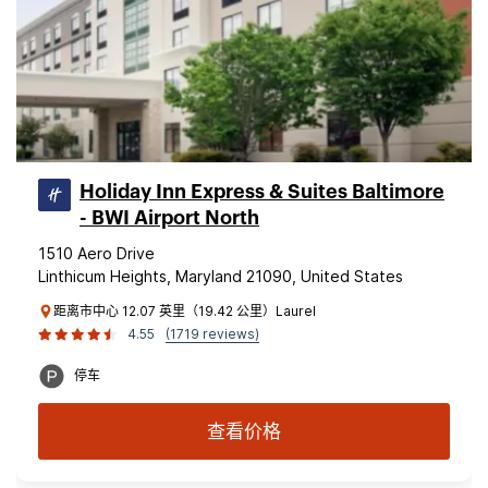
Holiday Inn Express & Suites Baltimore
- BWI Airport North
1510 Aero Drive
Linthicum Heights, Maryland 21090, United States
距离市中心 12.07 英里（19.42 公里）Laurel
4.55
(1719 reviews)
停车
查看价格