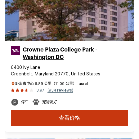
Crowne Plaza College Park -
Washington DC
6400 Ivy Lane
Greenbelt, Maryland 20770, United States
距离市中心 6.89 英里（11.09 公里）Laurel
3.97
(934 reviews)
停车
宠物友好
查看价格