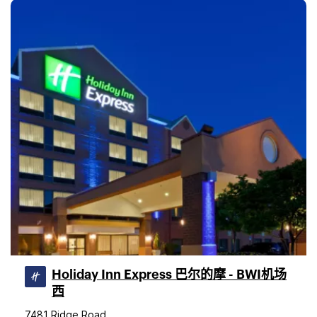
Holiday Inn Express 巴尔的摩 - BWI机场
西
7481 Ridge Road