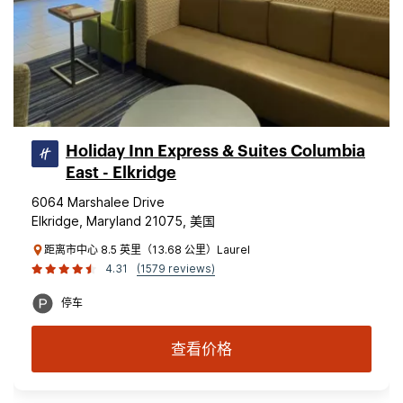
Holiday Inn Express & Suites Columbia
East - Elkridge
6064 Marshalee Drive
Elkridge, Maryland 21075, 美国
距离市中心 8.5 英里（13.68 公里）Laurel
4.31
(1579 reviews)
停车
查看价格