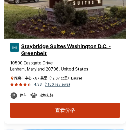
Staybridge Suites Washington D.C. -
Greenbelt
10500 Eastgate Drive
Lanham, Maryland 20706, United States
距离市中心 7.87 英里（12.67 公里）Laurel
4.33
(1160 reviews)
停车
宠物友好
查看价格