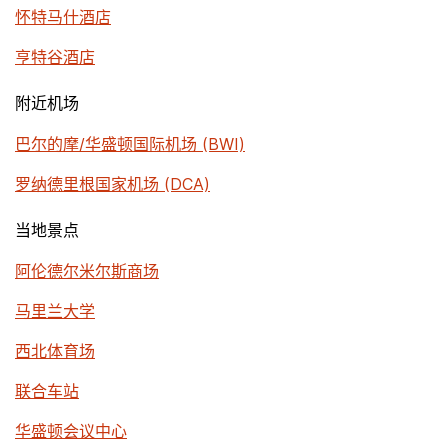
怀特马什酒店
亨特谷酒店
附近机场
巴尔的摩/华盛顿国际机场 (BWI)
罗纳德里根国家机场 (DCA)
当地景点
阿伦德尔米尔斯商场
马里兰大学
西北体育场
联合车站
华盛顿会议中心