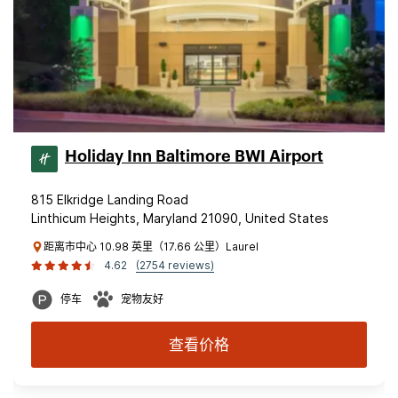
Holiday Inn Baltimore BWI Airport
815 Elkridge Landing Road
Linthicum Heights, Maryland 21090, United States
距离市中心 10.98 英里（17.66 公里）Laurel
4.62
(2754 reviews)
停车
宠物友好
查看价格