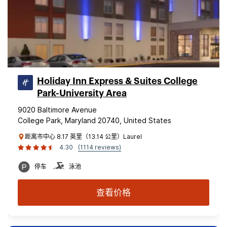
Holiday Inn Express & Suites College
Park-University Area
9020 Baltimore Avenue
College Park, Maryland 20740, United States
距离市中心 8.17 英里（13.14 公里）Laurel
4.30
(1114 reviews)
停车
泳池
查看价格