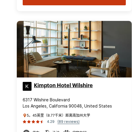
Kimpton Hotel Wilshire
6317 Wilshire Boulevard
Los Angeles, California 90048, United States
5。45英里（8.77千米）距离南加州大学
4.29
(89 reviews)