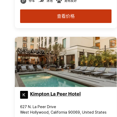
停车
泳池
宠物友好
查看价格
Kimpton La Peer Hotel
627 N. La Peer Drive
West Hollywood, California 90069, United States