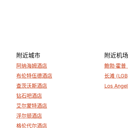
附近城市
附近机
阿纳海姆酒店
鲍勃·霍普
布伦特伍德酒店
长滩 (LGB
查茨沃斯酒店
Los Angel
钻石吧酒店
艾尔蒙特酒店
浮尔顿酒店
格伦代尔酒店