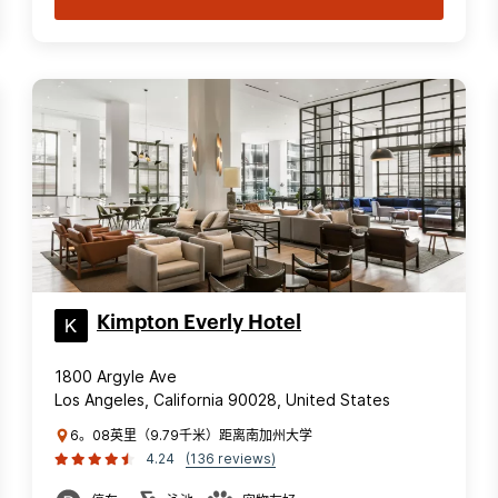
Kimpton Everly Hotel
1800 Argyle Ave
Los Angeles, California 90028, United States
6。08英里（9.79千米）距离南加州大学
4.24
(136 reviews)