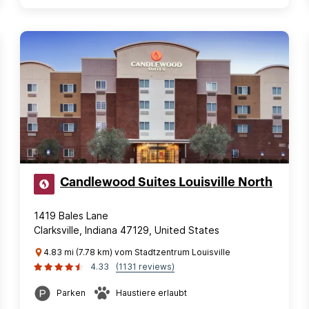
Candlewood Suites Louisville North
1419 Bales Lane
Clarksville, Indiana 47129, United States
4.83 mi (7.78 km) vom Stadtzentrum Louisville
4.33
(1131 reviews)
Parken
Haustiere erlaubt