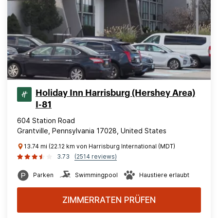
Holiday Inn Harrisburg (Hershey Area)
I-81
604 Station Road
Grantville, Pennsylvania 17028, United States
13.74 mi (22.12 km von Harrisburg International (MDT)
3.73
(2514 reviews)
Parken
Swimmingpool
Haustiere erlaubt
ZIMMERRATEN PRÜFEN