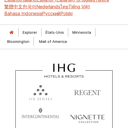
繁體中文
한국어
Nederlands
ไทย
Tiếng Việt
Bahasa Indonesia
Русский
Polski
Explorer
États-Unis
Minnesota
Bloomington
Mall of America