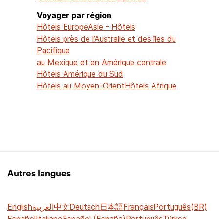
Voyager par région
Hôtels Europe
Asie - Hôtels
Hôtels près de l’Australie et des îles du
Pacifique
au Mexique et en Amérique centrale
Hôtels Amérique du Sud
Hôtels au Moyen-Orient
Hôtels Afrique
Autres langues
English
العربية
中文
Deutsch
日本語
Français
Português(BR)
Español
Italiano
Español (España)
Português
Türkçe