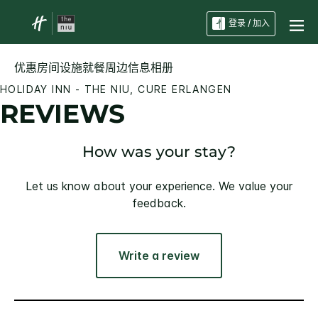
登录 / 加入
优惠
房间
设施
就餐
周边信息
相册
HOLIDAY INN - THE NIU,
CURE ERLANGEN
REVIEWS
How was your stay?
Let us know about your experience. We value your
feedback.
Write a review