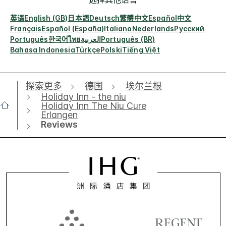
英语
English (GB)
日本語
Deutsch
繁體中文
Español
中文
Français
Español (España)
Italiano
Nederlands
Русский
Português
한국어
ไทย
العربية
Português (BR)
Bahasa Indonesia
Türkçe
Polski
Tiếng Việt
探索更多
德国
埃尔兰根
Holiday Inn - the niu
Holiday Inn The Niu Cure
Erlangen
Reviews