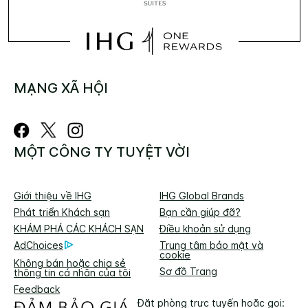
MẠNG XÃ HỘI
MỘT CÔNG TY TUYỆT VỜI
Giới thiệu về IHG
IHG Global Brands
Phát triển Khách sạn
Bạn cần giúp đỡ?
KHÁM PHÁ CÁC KHÁCH SẠN
Điều khoản sử dụng
AdChoices
Trung tâm bảo mật và
cookie
Không bán hoặc chia sẻ
Sơ đồ Trang
thông tin cá nhân của tôi
Feedback
Đặt phòng trực tuyến hoặc gọi: