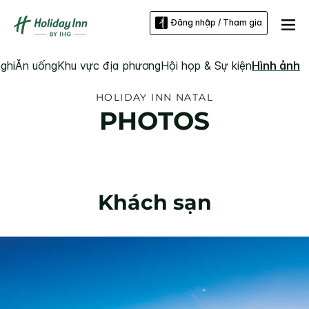
Đăng nhập / Tham gia
ghi
Ăn uống
Khu vực địa phương
Hội họp & Sự kiện
Hình ảnh
HOLIDAY INN
NATAL
PHOTOS
Khách sạn