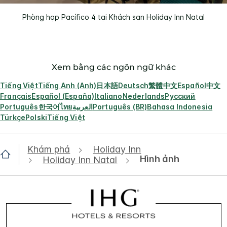
Phòng họp Pacífico 4 tại Khách sạn Holiday Inn Natal
Xem bằng các ngôn ngữ khác
Tiếng Việt
Tiếng Anh (Anh)
日本語
Deutsch
繁體中文
Español
中文
Français
Español (España)
Italiano
Nederlands
Русский
Português
한국어
ไทย
العربية
Português (BR)
Bahasa Indonesia
Türkçe
Polski
Tiếng Việt
Khám phá
Holiday Inn
Hình ảnh
Holiday Inn Natal