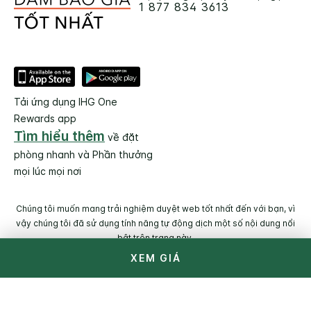
1 877 834 3613
Tải ứng dụng IHG One
Rewards app
Tìm hiểu thêm
về đặt
phòng nhanh và Phần thưởng
mọi lúc mọi nơi
Chúng tôi muốn mang trải nghiệm duyệt web tốt nhất đến với bạn, vì
vậy chúng tôi đã sử dụng tính năng tự động dịch một số nội dung nổi
bật trên trang này.
XEM GIÁ
© 2026 IHG. Bảo lưu mọi quyền. Hầu hết các khách sạn thuộc
sở hữu tư nhân và được điều hành độc lập.