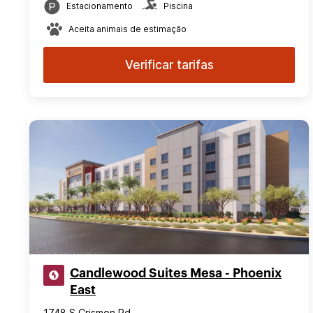
Estacionamento
Piscina
Aceita animais de estimação
Verificar tarifas
Candlewood Suites Mesa - Phoenix
East
1748 S Crismon Rd