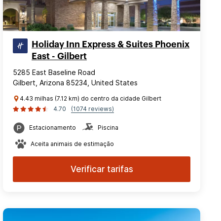
Holiday Inn Express & Suites Phoenix
East - Gilbert
5285 East Baseline Road
Gilbert, Arizona 85234, United States
4.43 milhas (7.12 km) do centro da cidade Gilbert
4.70
(1074 reviews)
Estacionamento
Piscina
Aceita animais de estimação
Verificar tarifas