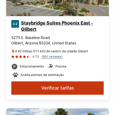
Staybridge Suites Phoenix East -
Gilbert
5275 E. Baseline Road
Gilbert, Arizona 85234, United States
4.42 milhas (7.11 km) do centro da cidade Gilbert
4.70
(961 reviews)
Estacionamento
Piscina
Aceita animais de estimação
Verificar tarifas