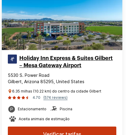
Holiday Inn Express & Suites Gilbert
– Mesa Gateway Airport
5530 S. Power Road
Gilbert, Arizona 85295, United States
6.35 milhas (10.22 km) do centro da cidade Gilbert
4.70
(574 reviews)
Estacionamento
Piscina
Aceita animais de estimação
Verificar tarifas