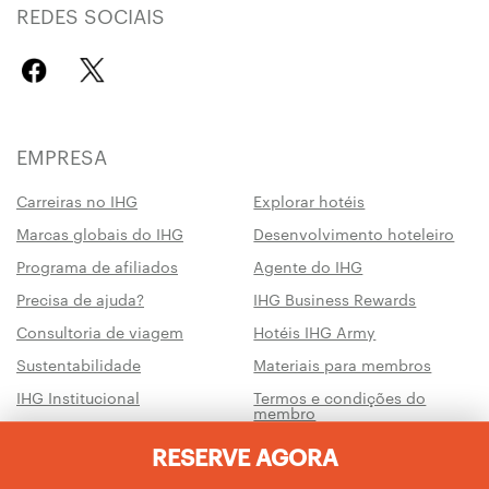
REDES SOCIAIS
EMPRESA
Carreiras no IHG
Explorar hotéis
Marcas globais do IHG
Desenvolvimento hoteleiro
Programa de afiliados
Agente do IHG
Precisa de ajuda?
IHG Business Rewards
Consultoria de viagem
Hotéis IHG Army
Sustentabilidade
Materiais para membros
IHG Institucional
Termos e condições do
membro
AdChoices
Termos de uso
RESERVE AGORA
Centro para gestão da
Não vender as minhas
privacidade e cookies