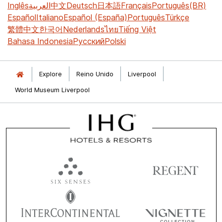
Inglês
العربية
中文
Deutsch
日本語
Français
Português(BR)
Español
Italiano
Español (España)
Português
Türkçe
繁體中文
한국어
Nederlands
ไทย
Tiếng Việt
Bahasa Indonesia
Русский
Polski
Explore
Reino Unido
Liverpool
World Museum Liverpool