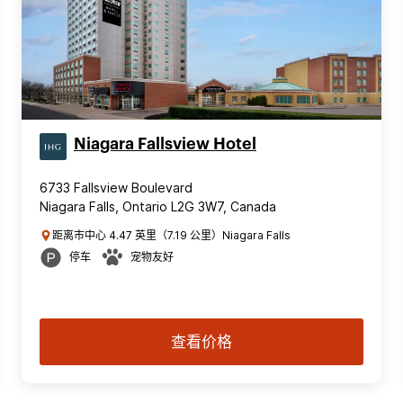
Niagara Fallsview Hotel
6733 Fallsview Boulevard
Niagara Falls, Ontario L2G 3W7, Canada
距离市中心 4.47 英里（7.19 公里）Niagara Falls
停车
宠物友好
查看价格