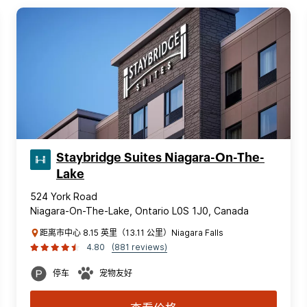
Staybridge Suites Niagara-On-The-
Lake
524 York Road
Niagara-On-The-Lake, Ontario L0S 1J0, Canada
距离市中心 8.15 英里（13.11 公里）Niagara Falls
4.80
(881 reviews)
停车
宠物友好