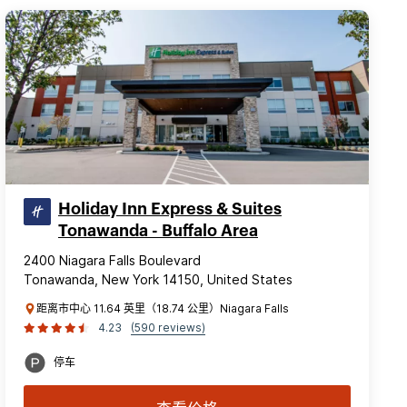
Holiday Inn Express & Suites
Tonawanda - Buffalo Area
2400 Niagara Falls Boulevard
Tonawanda, New York 14150, United States
距离市中心 11.64 英里（18.74 公里）Niagara Falls
4.23
(590 reviews)
停车