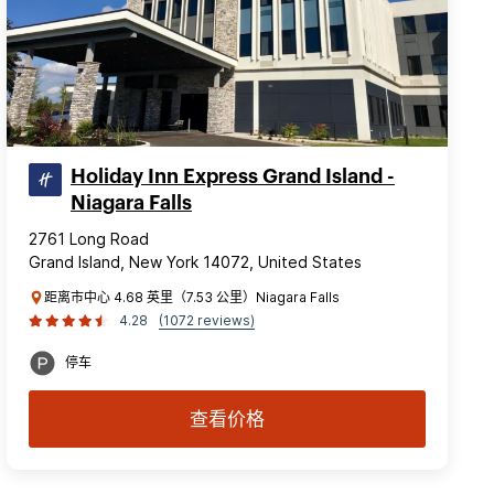
Holiday Inn Express Grand Island -
Niagara Falls
2761 Long Road
Grand Island, New York 14072, United States
距离市中心 4.68 英里（7.53 公里）Niagara Falls
4.28
(1072 reviews)
停车
查看价格