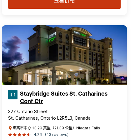
查看价格
Staybridge Suites St. Catharines
Conf Ctr
327 Ontario Street
St. Catharines, Ontario L2R5L3, Canada
距离市中心 13.29 英里（21.39 公里）Niagara Falls
4.26
(43 reviews)