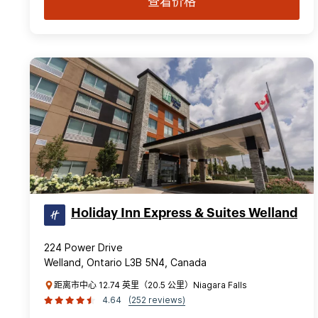
查看价格
Holiday Inn Express & Suites Welland
224 Power Drive
Welland, Ontario L3B 5N4, Canada
距离市中心 12.74 英里（20.5 公里）Niagara Falls
4.64
(252 reviews)