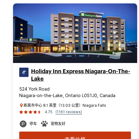
Holiday Inn Express Niagara-On-The-
Lake
524 York Road
Niagara-on-the-Lake, Ontario L0S1J0, Canada
距离市中心 8.1 英里（13.03 公里）Niagara Falls
4.75
(1161 reviews)
停车
宠物友好