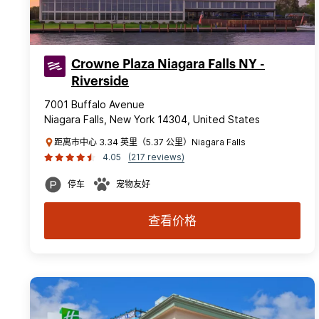
Crowne Plaza Niagara Falls NY -
Riverside
7001 Buffalo Avenue
Niagara Falls, New York 14304, United States
距离市中心 3.34 英里（5.37 公里）Niagara Falls
4.05
(217 reviews)
停车
宠物友好
查看价格