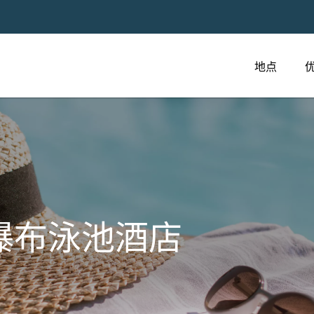
地点
瀑布泳池酒店