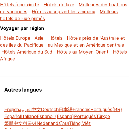
Hôtels à proximité
Hôtels de luxe
Meilleures destinations
de vacances
Hôtels acceptant les animaux
Meilleurs
hôtels de luxe primés
Voyager par région
Hôtels Europe
Asie - Hôtels
Hôtels près de l’Australie et
des îles du Pacifique
au Mexique et en Amérique centrale
Hôtels Amérique du Sud
Hôtels au Moyen-Orient
Hôtels
Afrique
Autres langues
English
العربية
中文
Deutsch
日本語
Français
Português(BR)
Español
Italiano
Español (España)
Português
Türkçe
繁體中文
한국어
Nederlands
ไทย
Tiếng Việt