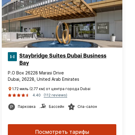
Staybridge Suites Dubai Business
Bay
P.O Box 26228 Marasi Drive
Dubai, 26228, United Arab Emirates
1.72 миль (2.77 км) от центра города Dubai
4.40
(112 reviews)
Парковка
Бассейн
Спа-салон
Посмотреть тарифы