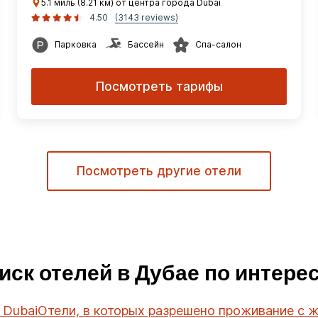
5.1 миль (8.21 км) от центра города Dubai
4.50
(3143 reviews)
Парковка
Бассейн
Спа-салон
Посмотреть тарифы
Посмотреть другие отели
иск отелей в Дубае по интере
 Dubai
Отели, в которых разрешено проживание с 