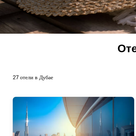
Оте
27
отели в
Дубае