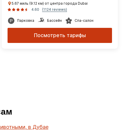
5.67 миль (9.12 км) от центра города Dubai
4.60
(1124 reviews)
Парковка
Бассейн
Спа-салон
Посмотреть тарифы
сам
животными, в Дубае