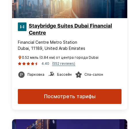
Staybridge Suites Dubai Financial
Centre
Financial Centre Metro Station
Dubai, 11189, United Arab Emirates
0.52 миль (0.84 км) от центра города Dubai
4.40
(552 reviews)
Парковка
Бассейн
Спа-салон
Посмотреть тарифы