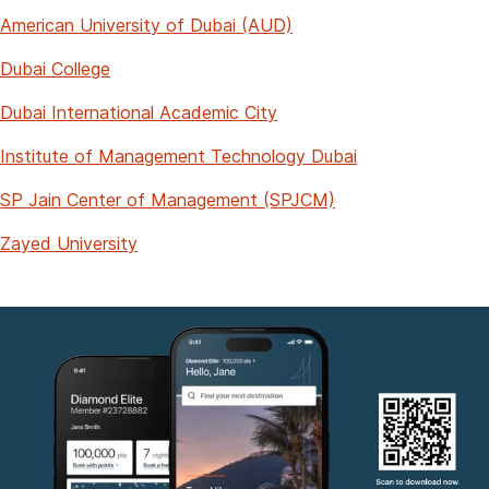
American University of Dubai (AUD)
Dubai College
Dubai International Academic City
Institute of Management Technology Dubai
SP Jain Center of Management (SPJCM)
Zayed University