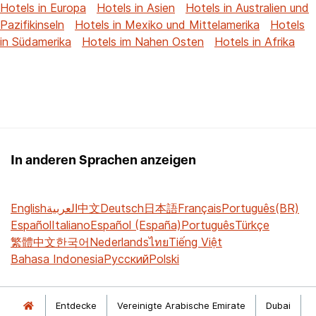
Hotels in Europa
Hotels in Asien
Hotels in Australien und
Pazifikinseln
Hotels in Mexiko und Mittelamerika
Hotels
in Südamerika
Hotels im Nahen Osten
Hotels in Afrika
In anderen Sprachen anzeigen
English
العربية
中文
Deutsch
日本語
Français
Português(BR)
Español
Italiano
Español (España)
Português
Türkçe
繁體中文
한국어
Nederlands
ไทย
Tiếng Việt
Bahasa Indonesia
Русский
Polski
Entdecke
Vereinigte Arabische Emirate
Dubai