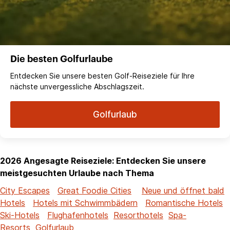
Die besten Golfurlaube
Entdecken Sie unsere besten Golf-Reiseziele für Ihre
nächste unvergessliche Abschlagszeit.
Golfurlaub
2026 Angesagte Reiseziele: Entdecken Sie unsere
meistgesuchten Urlaube nach Thema
City Escapes
Great Foodie Cities
Neue und öffnet bald
Hotels
Hotels mit Schwimmbädern
Romantische Hotels
Ski-Hotels
Flughafenhotels
Resorthotels
Spa-
Resorts
Golfurlaub