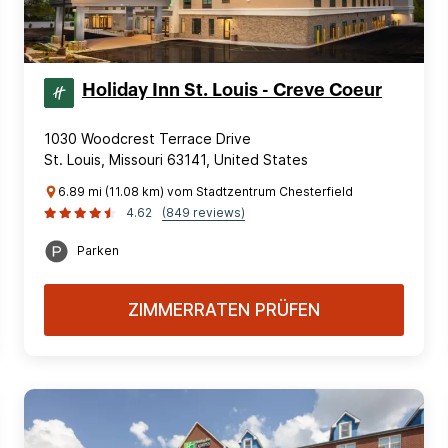
Holiday Inn St. Louis - Creve Coeur
1030 Woodcrest Terrace Drive
St. Louis, Missouri 63141, United States
6.89 mi (11.08 km) vom Stadtzentrum Chesterfield
4.62
(849 reviews)
Parken
ZIMMERRATEN PRÜFEN