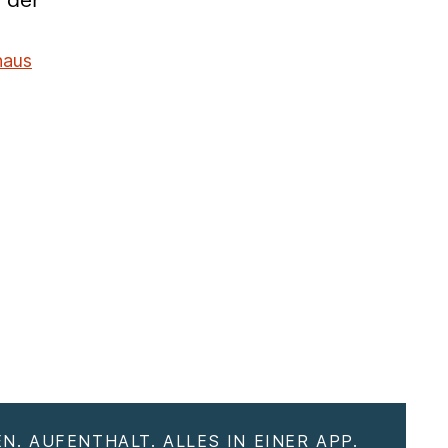
 der
haus
N. AUFENTHALT. ALLES IN EINER APP.