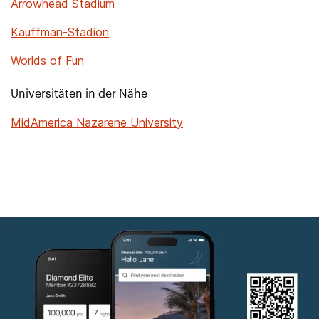
Arrowhead Stadium
Kauffman-Stadion
Worlds of Fun
Universitäten in der Nähe
MidAmerica Nazarene University