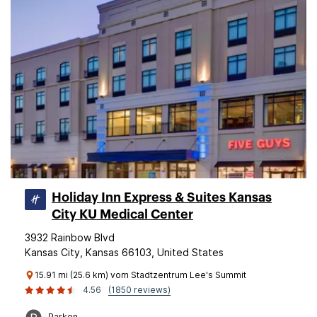
Holiday Inn Express & Suites Kansas
City KU Medical Center
3932 Rainbow Blvd
Kansas City, Kansas 66103, United States
15.91 mi (25.6 km) vom Stadtzentrum Lee's Summit
4.56
(1850 reviews)
Parken