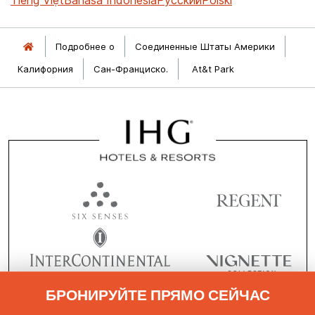
Подробнее о
Соединенные Штаты Америки
Калифорния
Сан-Франциско.
At&t Park
БРОНИРУЙТЕ ПРЯМО СЕЙЧАС