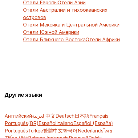
Отели Европы
Отели Азии
Отели Австралии и тихоокеанских
островов
Отели Мексика и Центральной Америки
Отели Южной Америки
Отели Ближнего Востока
Отели Африки
Другие языки
Английский
العربية
中文
Deutsch
日本語
Français
Português(BR)
Español
Italiano
Español (España)
Português
Türkçe
繁體中文
한국어
Nederlands
ไทย
Tiếng Việt
Bahasa Indonesia
Русский
Polski